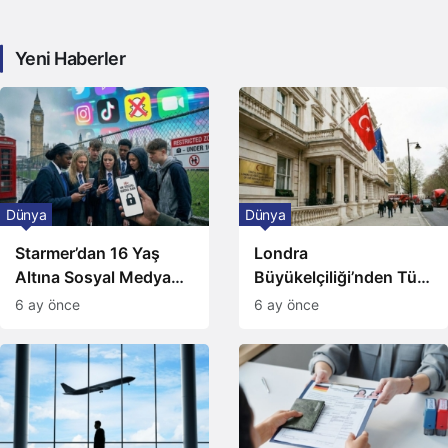
Yeni Haberler
Dünya
Dünya
Starmer’dan 16 Yaş
Londra
Altına Sosyal Medya
Büyükelçiliği’nden Türk
Yasağı İçin Hızlı Yasa
vatandaşlarına
6 ay önce
6 ay önce
Sözü
güvenlik uyarısı