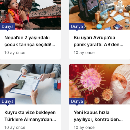
Dünya
Dünya
Nepal’de 2 yaşındaki
Bu uyarı Avrupa’da
çocuk tanrıça seçildi!
panik yarattı: AB’den
Ailesinden alınıp
‘çanta hazırlayın’
10 ay önce
10 ay önce
tapınağa yerleştirildi
çağrısı
Dünya
Dünya
Kuyrukta vize bekleyen
Yeni kabus hızla
Türklere Almanya’dan
yayılıyor, kontrolden
vize müjdesi
çıktı
10 ay önce
10 ay önce