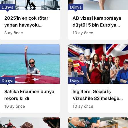
Dünya
Dünya
2025’in en çok rötar
AB vizesi karaborsaya
yapan havayolu
düştü! 5 bin Euro’ya
açıklandı
varan fiyatlarla
8 ay önce
10 ay önce
satıyorlar
Dünya
Dünya
Şahika Ercümen dünya
İngiltere ‘Geçici İş
rekoru kırdı
Vizesi’ ile 82 mesleğe
kapılarını açtı
10 ay önce
10 ay önce