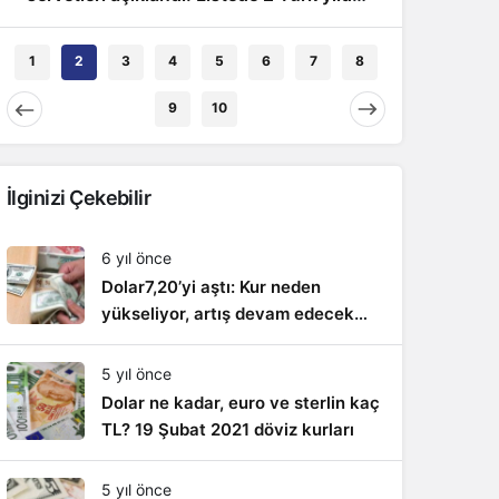
bulunuyor
1
2
3
4
5
6
7
8
Ekonomi
9
10
Dövi
İlginizi Çekebilir
6 yıl önce
Dolar7,20’yi aştı: Kur neden
yükseliyor, artış devam edecek
mi?
5 yıl önce
Dolar ne kadar, euro ve sterlin kaç
TL? 19 Şubat 2021 döviz kurları
5 yıl önce