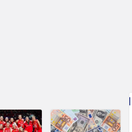
Ekonomi
BMC Software ve VBT Yazılım, EMEA
Bölgesi için Türkiye’de ‘Mükemmeliyet