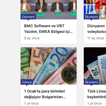
Ekonomi
Ekonomi
BMC Software ve VBT
Dünyanın 
Yazılım, EMEA Bölgesi için
voleybolcu
Türkiye’de ‘Mükemmeliyet
açıklandı:
9 ay önce
11 ay önce
Merkezi’ kuruyor
yıldız bul
Dünya
Ekonomi
1 Ocak’ta para birimleri
Türk Liras
değişiyor Bulgaristan
kaybettirdi
Euro’ya geçiyor
yükseldi
1 yıl önce
1 yıl önce