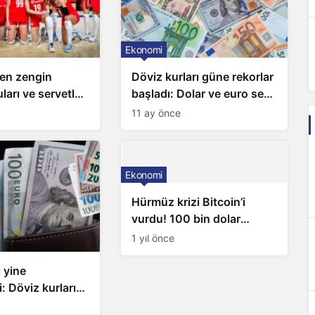
Merkezi’ kuruyor
Ekonomi
en zengin
Döviz kurları güne rekorlar
ları ve servetleri
başladı: Dolar ve euro sert
 Listede 2 Türk
yükseldi
11 ay önce
unuyor
Ekonomi
Hürmüz krizi Bitcoin’i
vurdu! 100 bin dolar
seviyesi kırıldı
1 yıl önce
ı yine
: Döviz kurları