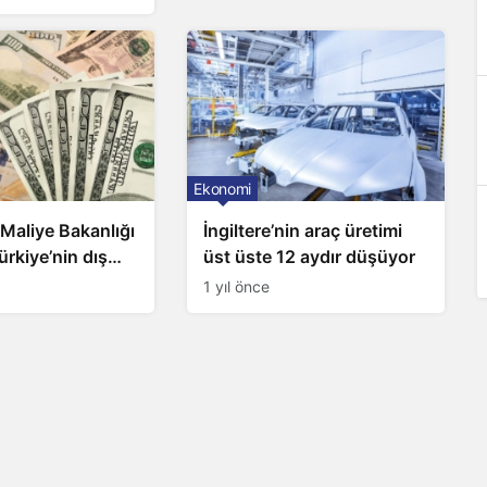
Ekonomi
Maliye Bakanlığı
İngiltere’nin araç üretimi
ürkiye’nin dış
üst üste 12 aydır düşüyor
4’te yükseldi
1 yıl önce