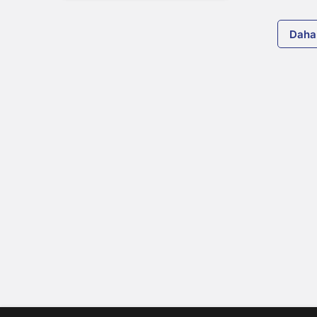
a Record for the Highest in
Its History, with Total
Daha
Assets Exceeding US$26
Billion