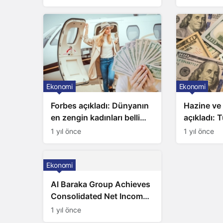
Ekonomi
Ekonomi
Forbes açıkladı: Dünyanın
Hazine ve 
en zengin kadınları belli
açıkladı: T
oldu
borcu 202
1 yıl önce
1 yıl önce
Ekonomi
Al Baraka Group Achieves
Consolidated Net Income
of US$309 Million for the
1 yıl önce
Year Ending 2024, Setting