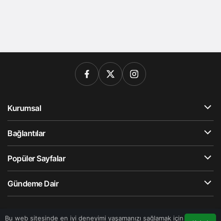
Kurumsal
Bağlantılar
Popüler Sayfalar
Gündeme Dair
© Telif Hakkı 2026, Tüm Hakları Saklıdır
Bu web sitesinde en iyi deneyimi yaşamanızı sağlamak için