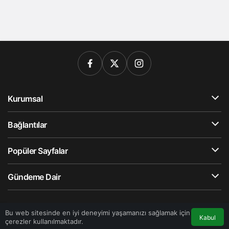
Kurumsal
Bağlantılar
Popüler Sayfalar
Gündeme Dair
© Telif Hakkı 2026, Tüm Hakları Saklıdır
Bu web sitesinde en iyi deneyimi yaşamanızı sağlamak için
Kabul
çerezler kullanılmaktadır.