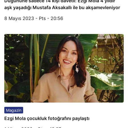
Düğününe sadece 14 kişi davetli: Ezgi Mola 4 yıldır
aşk yaşadığı Mustafa Aksakallı ile bu akşamevleniyor
8 Mayıs 2023 - Pts - 20:56
Magazin
Ezgi Mola çocukluk fotoğrafını paylaştı