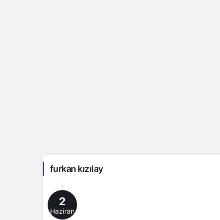
furkan kızılay
2
Haziran