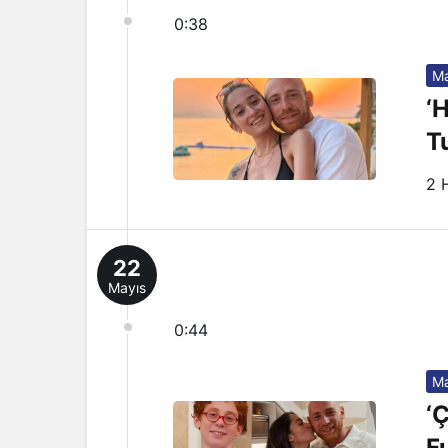
0:38
Ma
‘
T
2 
22
Mayıs
0:44
Ma
‘
F