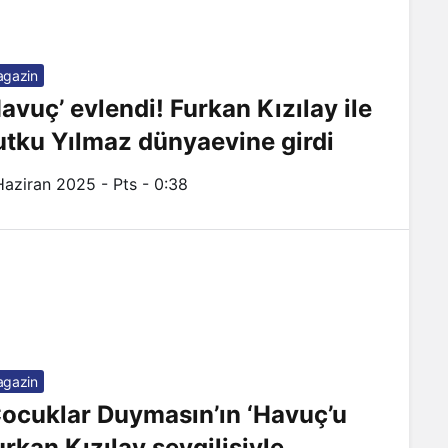
gazin
Havuç’ evlendi! Furkan Kızılay ile
utku Yılmaz dünyaevine girdi
Haziran 2025 - Pts - 0:38
gazin
Çocuklar Duymasın’ın ‘Havuç’u
urkan Kızılay sevgilisiyle