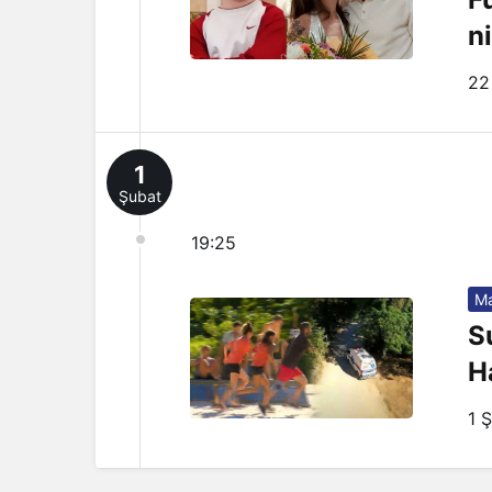
n
22
1
Şubat
19:25
Ma
S
H
1 