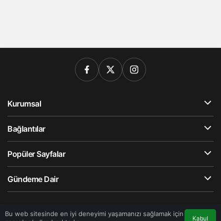
Kurumsal
Bağlantılar
Popüler Sayfalar
Gündeme Dair
© Telif Hakkı 2026, Tüm Hakları Saklıdır
Bu web sitesinde en iyi deneyimi yaşamanızı sağlamak için
Kabul