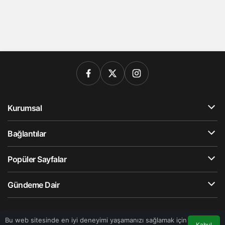
Kurumsal
Bağlantılar
Popüler Sayfalar
Gündeme Dair
© Telif Hakkı 2026, Tüm Hakları Saklıdır
Bu web sitesinde en iyi deneyimi yaşamanızı sağlamak için
Kabul