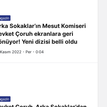
gazin
rka Sokaklar’ın Mesut Komiseri
̧evket Çoruh ekranlara geri
̈nüyor! Yeni dizisi belli oldu
 Kasım 2022 - Per - 0:04
gazin
evket Çoruh, Arka Sokaklar’dan