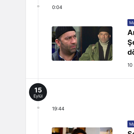
0:04
Ma
A
S
do
10
15
Eylül
19:44
Ma
Ş