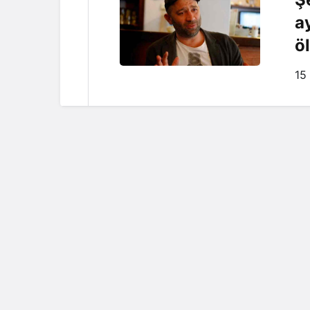
a
ö
15