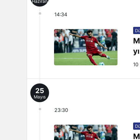
Haziran
14:34
D
M
y
10
25
Mayıs
23:30
D
M