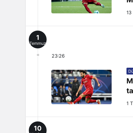
13
1
Temmuz
23:26
D
M
t
1 
10