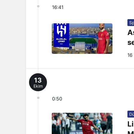
16:41
Sp
A
s
16
13
Ekim
0:50
D
L
M