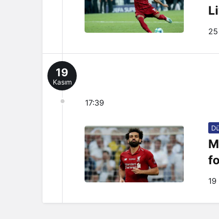
L
25
19
Kasım
17:39
D
M
f
19