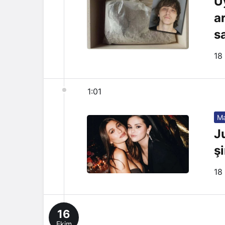
U
a
s
18
1:01
Ma
Ju
şi
18
16
Ekim