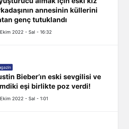
yuşturucu almak için eski kız
rkadaşının annesinin küllerini
atan genç tutuklandı
 Ekim 2022 - Sal - 16:32
gazin
stin Bieber’ın eski sevgilisi ve
mdiki eşi birlikte poz verdi!
 Ekim 2022 - Sal - 1:01