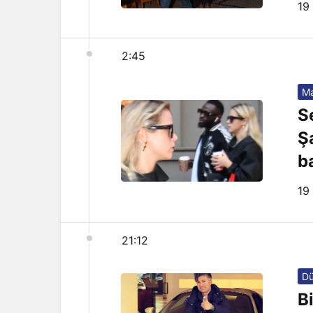
19
2:45
Ma
S
Ş
b
19
21:12
D
B