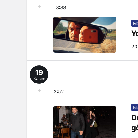
13:38
Ma
Y
20
19
Kasım
2:52
Ma
D
g