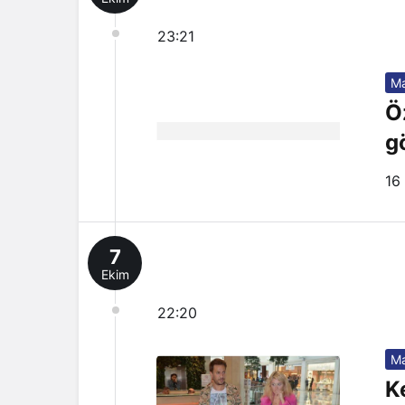
23:21
Ma
Ö
g
16
7
Ekim
22:20
Ma
K