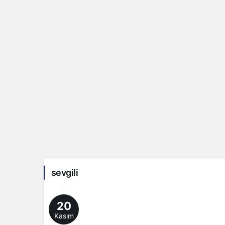
sevgili
20
Kasım