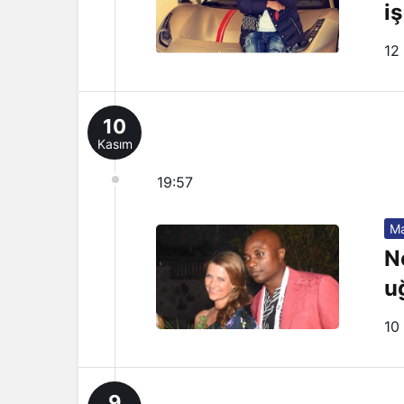
iş
12
10
Kasım
19:57
Ma
N
u
10
9