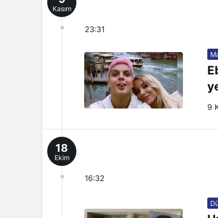
Kasım
23:31
Ma
E
ye
9 
18
Ekim
16:32
D