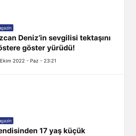
gazin
zcan Deniz’in sevgilisi tektaşını
östere göster yürüdü!
 Ekim 2022 - Paz - 23:21
gazin
endisinden 17 yaş küçük