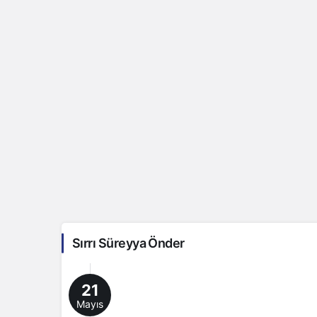
Sırrı Süreyya Önder
21
Mayıs