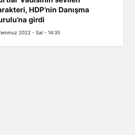
arakteri, HDP’nin Danışma
urulu’na girdi
Temmuz 2022 - Sal - 14:35