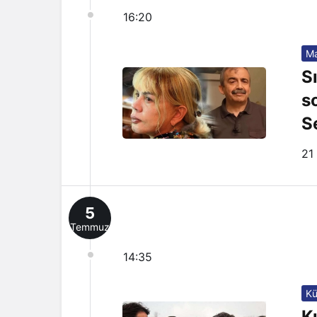
16:20
Ma
S
s
S
çı
21
5
Temmuz
14:35
Kü
K