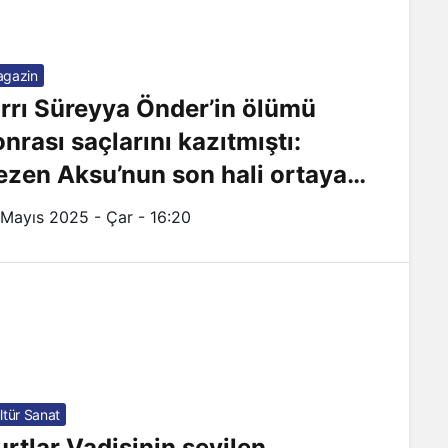
gazin
ırrı Süreyya Önder’in ölümü
onrası saçlarını kazıtmıştı:
ezen Aksu’nun son hali ortaya
ktı
 Mayıs 2025 - Çar - 16:20
ltür Sanat
urtlar Vadisinin sevilen