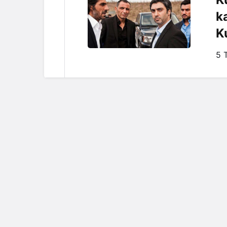
k
K
5 