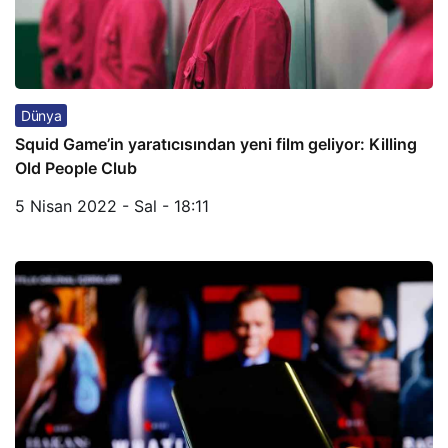
Dünya
Squid Game’in yaratıcısından yeni film geliyor: Killing
Old People Club
5 Nisan 2022 - Sal - 18:11