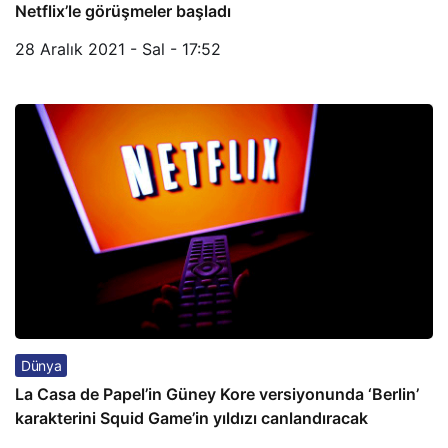
Netflix’le görüşmeler başladı
28 Aralık 2021 - Sal - 17:52
Dünya
La Casa de Papel’in Güney Kore versiyonunda ‘Berlin’
karakterini Squid Game’in yıldızı canlandıracak