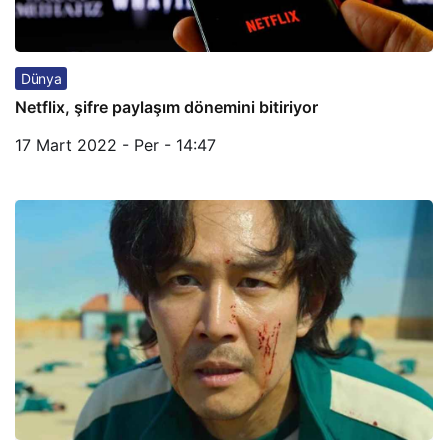
Dünya
Netflix, şifre paylaşım dönemini bitiriyor
17 Mart 2022 - Per - 14:47