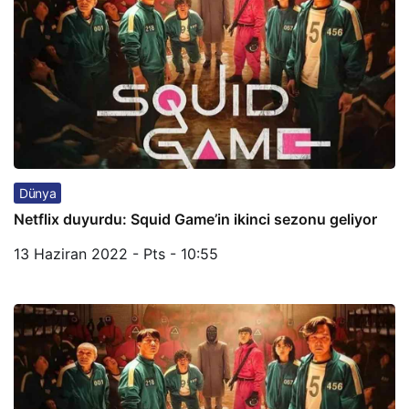
Dünya
Netflix duyurdu: Squid Game’in ikinci sezonu geliyor
13 Haziran 2022 - Pts - 10:55