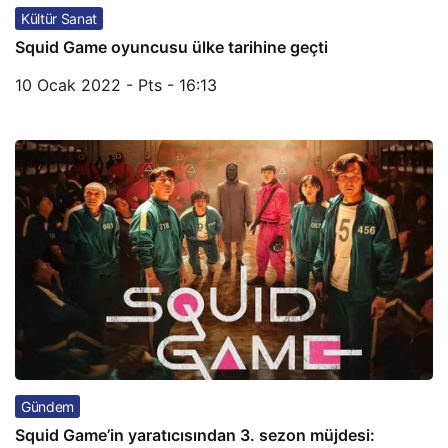
Kültür Sanat
Squid Game oyuncusu ülke tarihine geçti
10 Ocak 2022 - Pts - 16:13
Gündem
Squid Game’in yaratıcısından 3. sezon müjdesi: