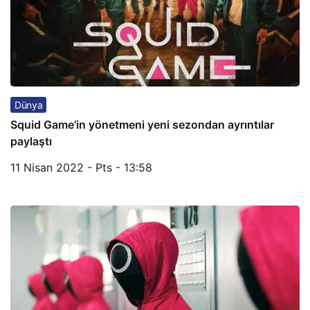
Dünya
Squid Game’in yönetmeni yeni sezondan ayrıntılar
paylaştı
11 Nisan 2022 - Pts - 13:58