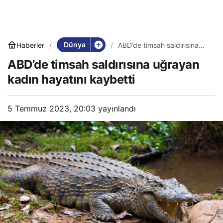
Dünya
Haberler
ABD’de timsah saldırısına
uğrayan kadın hayatını
ABD’de timsah saldırısına uğrayan
kaybetti
kadın hayatını kaybetti
5 Temmuz 2023, 20:03
yayınlandı