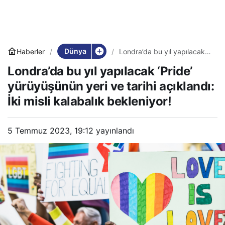
Dünya
Haberler
Londra’da bu yıl yapılacak
‘Pride’ yürüyüşünün yeri ve
Londra’da bu yıl yapılacak ‘Pride’
tarihi açıklandı: İki misli
kalabalık bekleniyor!
yürüyüşünün yeri ve tarihi açıklandı:
İki misli kalabalık bekleniyor!
5 Temmuz 2023, 19:12
yayınlandı