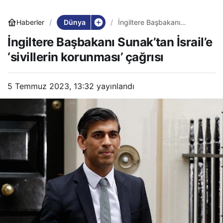
Dünya
Haberler
İngiltere Başbakanı
Sunak’tan İsrail’e ‘sivillerin
İngiltere Başbakanı Sunak’tan İsrail’e
korunması’ çağrısı
‘sivillerin korunması’ çağrısı
5 Temmuz 2023, 13:32
yayınlandı