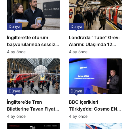
Dünya
Dünya
İngiltere’de oturum
Londra’da “Tube” Grevi
başvurularında sessiz
Alarmı: Ulaşımda 12
kriz: Büyükelçilikten
Günlük Kaos Kapıda
4 ay önce
4 ay önce
açıklama!
Dünya
Dünya
İngiltere’de Tren
BBC içerikleri
Biletlerine Tavan Fiyat:
Türkiye’de: Cosmo EN
Ulaşımda Yeni
ve BBC Player yayında
4 ay önce
4 ay önce
Düzenleme