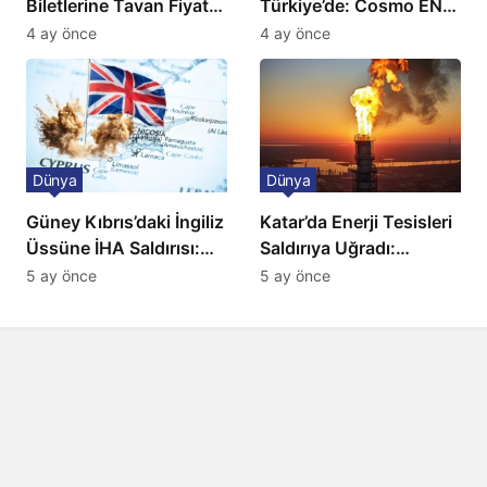
Biletlerine Tavan Fiyat:
Türkiye’de: Cosmo EN
Ulaşımda Yeni
ve BBC Player yayında
4 ay önce
4 ay önce
Düzenleme
Dünya
Dünya
Güney Kıbrıs’daki İngiliz
Katar’da Enerji Tesisleri
Üssüne İHA Saldırısı:
Saldırıya Uğradı:
Patlama, Sirenler ve
Avrupa’da Doğalgaz
5 ay önce
5 ay önce
Alarm Durumu
Fiyatlarında Sert Artış