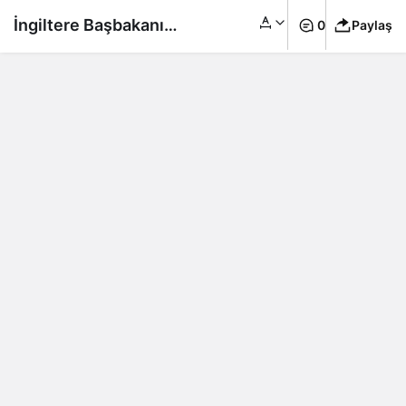
İngiltere Başbakanı
0
Paylaş
Sunak’tan İsrail’e
‘sivillerin korunması’
çağrısı