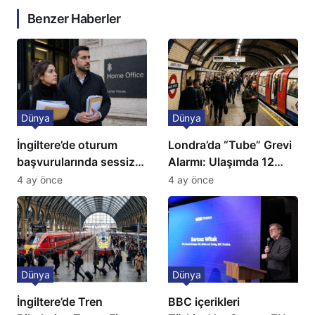
Benzer Haberler
Dünya
Dünya
İngiltere’de oturum
Londra’da “Tube” Grevi
başvurularında sessiz
Alarmı: Ulaşımda 12
kriz: Büyükelçilikten
Günlük Kaos Kapıda
4 ay önce
4 ay önce
açıklama!
Dünya
Dünya
İngiltere’de Tren
BBC içerikleri