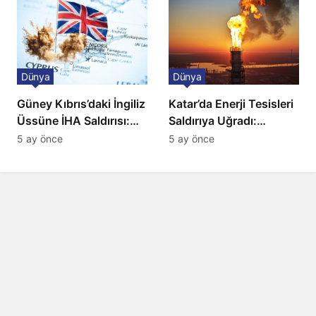
Dünya
Dünya
Güney Kıbrıs’daki İngiliz
Katar’da Enerji Tesisleri
Üssüne İHA Saldırısı:
Saldırıya Uğradı:
Patlama, Sirenler ve
Avrupa’da Doğalgaz
5 ay önce
5 ay önce
Alarm Durumu
Fiyatlarında Sert Artış