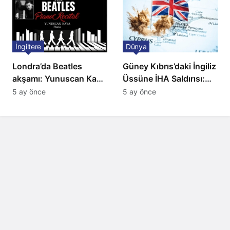
İngiltere
Dünya
Londra’da Beatles
Güney Kıbrıs’daki İngiliz
akşamı: Yunuscan Kaya
Üssüne İHA Saldırısı:
klasik yorumuyla
Patlama, Sirenler ve
5 ay önce
5 ay önce
sahnede
Alarm Durumu