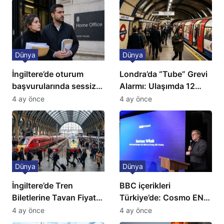
Dünya
Dünya
İngiltere’de oturum
Londra’da “Tube” Grevi
başvurularında sessiz
Alarmı: Ulaşımda 12
kriz: Büyükelçilikten
Günlük Kaos Kapıda
4 ay önce
4 ay önce
açıklama!
Dünya
Dünya
İngiltere’de Tren
BBC içerikleri
Biletlerine Tavan Fiyat:
Türkiye’de: Cosmo EN
Ulaşımda Yeni
ve BBC Player yayında
4 ay önce
4 ay önce
Düzenleme