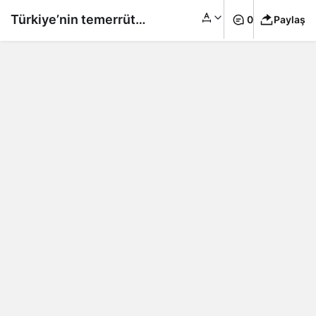
Türkiye’nin temerrüt
0
Paylaş
riski artıyor