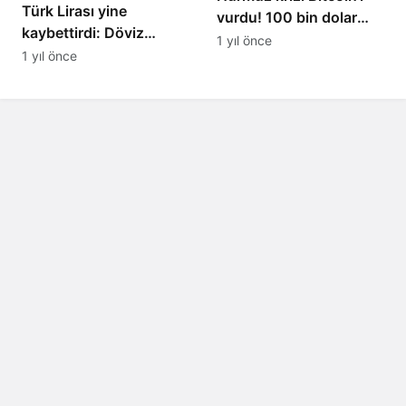
Türk Lirası yine
vurdu! 100 bin dolar
kaybettirdi: Döviz
seviyesi kırıldı
1 yıl önce
kurları yükseldi
1 yıl önce