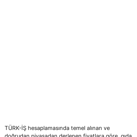
TÜRK-İŞ hesaplamasında temel alınan ve
doğrudan piyasadan derlenen fiyatlara göre, gıda