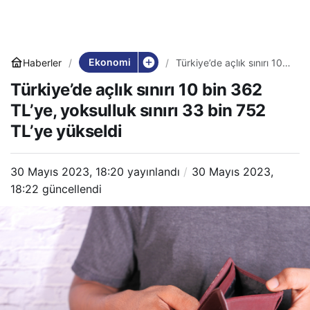
Ekonomi
Haberler
Türkiye’de açlık sınırı 10
bin 362 TL’ye, yoksulluk
Türkiye’de açlık sınırı 10 bin 362
sınırı 33 bin 752 TL’ye
yükseldi
TL’ye, yoksulluk sınırı 33 bin 752
TL’ye yükseldi
30 Mayıs 2023, 18:20
yayınlandı
30 Mayıs 2023,
18:22
güncellendi