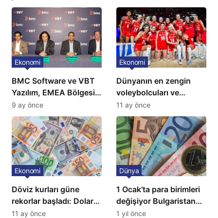
Ekonomi
Ekonomi
BMC Software ve VBT
Dünyanın en zengin
Yazılım, EMEA Bölgesi
voleybolcuları ve
için Türkiye’de
servetleri açıklandı:
9 ay önce
11 ay önce
‘Mükemmeliyet Merkezi’
Listede 2 Türk yıldız
kuruyor
bulunuyor
Ekonomi
Dünya
Döviz kurları güne
1 Ocak’ta para birimleri
rekorlar başladı: Dolar
değişiyor Bulgaristan
ve euro sert yükseldi
Euro’ya geçiyor
11 ay önce
1 yıl önce