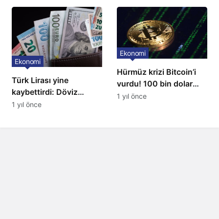
Ekonomi
Ekonomi
Hürmüz krizi Bitcoin’i
Türk Lirası yine
vurdu! 100 bin dolar
kaybettirdi: Döviz
seviyesi kırıldı
1 yıl önce
kurları yükseldi
1 yıl önce