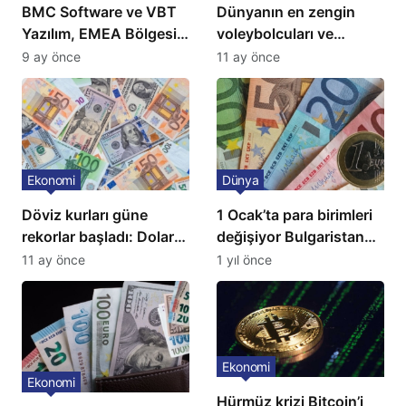
BMC Software ve VBT
Dünyanın en zengin
Yazılım, EMEA Bölgesi
voleybolcuları ve
için Türkiye’de
servetleri açıklandı:
9 ay önce
11 ay önce
‘Mükemmeliyet Merkezi’
Listede 2 Türk yıldız
kuruyor
bulunuyor
Ekonomi
Dünya
Döviz kurları güne
1 Ocak’ta para birimleri
rekorlar başladı: Dolar
değişiyor Bulgaristan
ve euro sert yükseldi
Euro’ya geçiyor
11 ay önce
1 yıl önce
Ekonomi
Ekonomi
Hürmüz krizi Bitcoin’i