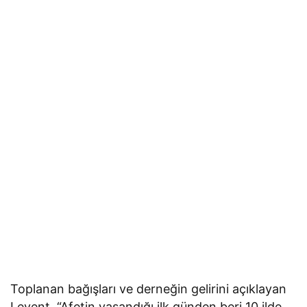
Toplanan bağışları ve derneğin gelirini açıklayan
Levent, “Afetin yaşandığı ilk günden beri 10 ilde