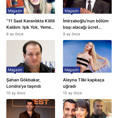
Magazin
Magazin
“11 Saat Karanlıkta Kilitli
İmirzalıoğlu’nun bölüm
Kaldım: Işık Yok, Yemek
başı alacağı ücret
Yok, Tuvalet Yok!”
Türkiye’de bir ilk:
6 ay önce
9 ay önce
Çağla Şikel’den Şok
Gözünü 2 ilçeye dikti!
İtiraf
Magazin
Magazin
Şahan Gökbakar,
Aleyna Tilki kapkaça
Londra’ya taşındı
uğradı
10 ay önce
10 ay önce