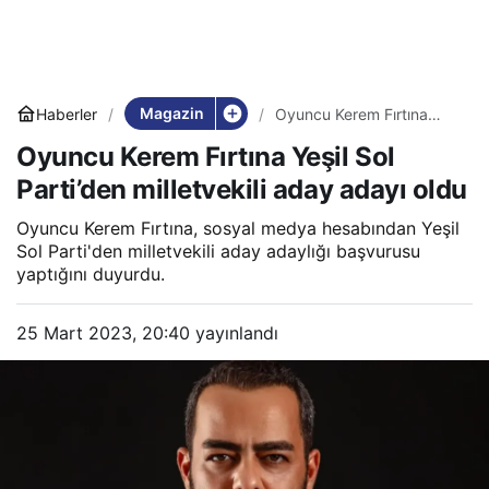
Magazin
Haberler
Oyuncu Kerem Fırtına
Yeşil Sol Parti’den
Oyuncu Kerem Fırtına Yeşil Sol
milletvekili aday adayı
oldu
Parti’den milletvekili aday adayı oldu
Oyuncu Kerem Fırtına, sosyal medya hesabından Yeşil
Sol Parti'den milletvekili aday adaylığı başvurusu
yaptığını duyurdu.
25 Mart 2023, 20:40
yayınlandı