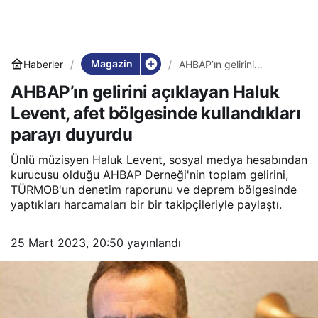
Magazin
Haberler
AHBAP’ın gelirini
açıklayan Haluk Levent,
AHBAP’ın gelirini açıklayan Haluk
afet bölgesinde
kullandıkları parayı
Levent, afet bölgesinde kullandıkları
duyurdu
parayı duyurdu
Ünlü müzisyen Haluk Levent, sosyal medya hesabından
kurucusu olduğu AHBAP Derneği'nin toplam gelirini,
TÜRMOB'un denetim raporunu ve deprem bölgesinde
yaptıkları harcamaları bir bir takipçileriyle paylaştı.
25 Mart 2023, 20:50
yayınlandı