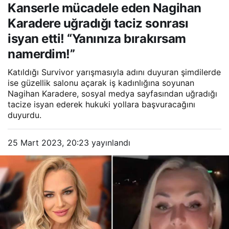
Kanserle mücadele eden Nagihan
uğradığı taciz sonrası
isyan etti! “Yanınıza
Karadere uğradığı taciz sonrası
bırakırsam namerdim!”
isyan etti! “Yanınıza bırakırsam
namerdim!”
Katıldığı Survivor yarışmasıyla adını duyuran şimdilerde
ise güzellik salonu açarak iş kadınlığına soyunan
Nagihan Karadere, sosyal medya sayfasından uğradığı
tacize isyan ederek hukuki yollara başvuracağını
duyurdu.
25 Mart 2023, 20:23
yayınlandı