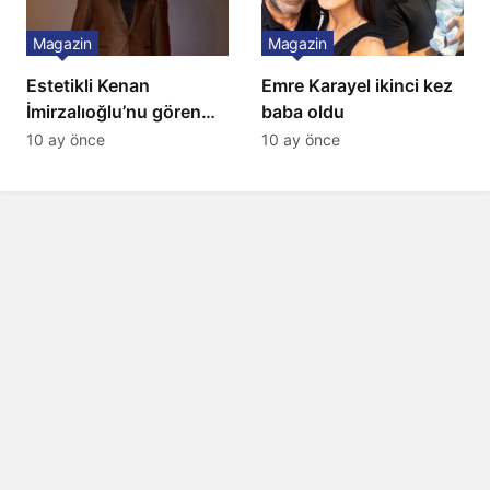
Magazin
Magazin
Estetikli Kenan
Emre Karayel ikinci kez
İmirzalıoğlu’nu gören
baba oldu
tanıyamıyor: Son hali
10 ay önce
10 ay önce
şaşırttı