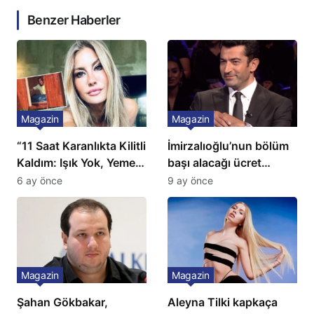
Benzer Haberler
Magazin
Magazin
“11 Saat Karanlıkta Kilitli
İmirzalıoğlu’nun bölüm
Kaldım: Işık Yok, Yemek
başı alacağı ücret
Yok, Tuvalet Yok!”
Türkiye’de bir ilk:
6 ay önce
9 ay önce
Çağla Şikel’den Şok
Gözünü 2 ilçeye dikti!
İtiraf
Magazin
Magazin
Şahan Gökbakar,
Aleyna Tilki kapkaça