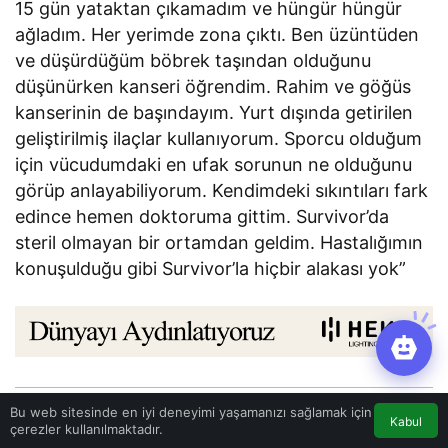
15 gün yataktan çıkamadım ve hüngür hüngür
ağladım. Her yerimde zona çıktı. Ben üzüntüden
ve düşürdüğüm böbrek taşından olduğunu
düşünürken kanseri öğrendim. Rahim ve göğüs
kanserinin de başındayım. Yurt dışında getirilen
geliştirilmiş ilaçlar kullanıyorum. Sporcu olduğum
için vücudumdaki en ufak sorunun ne olduğunu
görüp anlayabiliyorum. Kendimdeki sıkıntıları fark
edince hemen doktoruma gittim. Survivor’da
steril olmayan bir ortamdan geldim. Hastalığımın
konuşulduğu gibi Survivor’la hiçbir alakası yok”
Bu web sitesinde en iyi deneyimi yaşamanızı sağlamak için
Haberle ilgili daha fazlası:
# Magazin
Kabul
çerezler kullanılmaktadır.