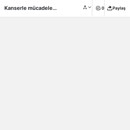
Kanserle mücadele
0
Paylaş
eden Nagihan
Karadere uğradığı
taciz sonrası isyan
etti! “Yanınıza
bırakırsam
namerdim!”