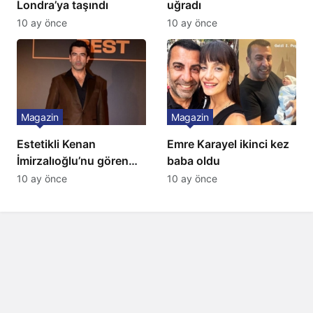
Londra’ya taşındı
uğradı
10 ay önce
10 ay önce
Magazin
Magazin
Estetikli Kenan
Emre Karayel ikinci kez
İmirzalıoğlu’nu gören
baba oldu
tanıyamıyor: Son hali
10 ay önce
10 ay önce
şaşırttı