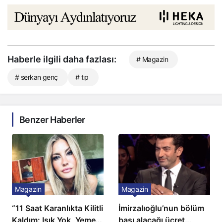
Haberle ilgili daha fazlası:
# Magazin
# serkan genç
# tıp
Benzer Haberler
Magazin
Magazin
“11 Saat Karanlıkta Kilitli
İmirzalıoğlu’nun bölüm
Kaldım: Işık Yok, Yemek
başı alacağı ücret