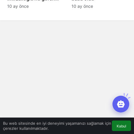
tanıyamıyor: Son hali
10 ay önce
10 ay önce
şaşırttı
Bu web sitesinde en iyi deneyimi yaşamanızı sağlamak için
Kabul
çerezler kullanılmaktadır.