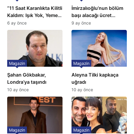
“11 Saat Karanlıkta Kilitli
İmirzalıoğlu’nun bölüm
Kaldım: Işık Yok, Yemek
başı alacağı ücret
Yok, Tuvalet Yok!”
Türkiye’de bir ilk:
6 ay önce
9 ay önce
Çağla Şikel’den Şok
Gözünü 2 ilçeye dikti!
İtiraf
Magazin
Magazin
Şahan Gökbakar,
Aleyna Tilki kapkaça
Londra’ya taşındı
uğradı
10 ay önce
10 ay önce
Magazin
Magazin