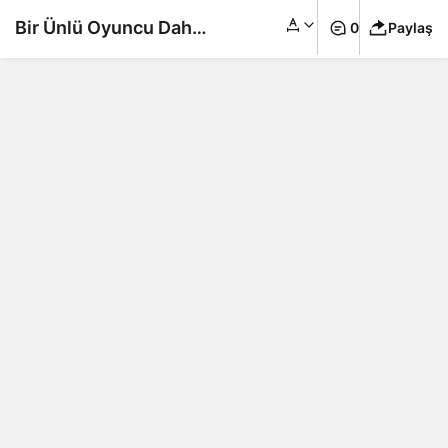
Bir Ünlü Oyuncu Daha
0
Paylaş
Türkiye İşçi Partisi’ne
Katıldı