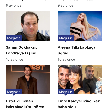
Yok, Tuvalet Yok!”
Türkiye’de bir ilk:
6 ay önce
9 ay önce
Çağla Şikel’den Şok
Gözünü 2 ilçeye dikti!
İtiraf
Magazin
Magazin
Şahan Gökbakar,
Aleyna Tilki kapkaça
Londra’ya taşındı
uğradı
10 ay önce
10 ay önce
Magazin
Magazin
Estetikli Kenan
Emre Karayel ikinci kez
İmirzalıoğlu’nu gören
baba oldu