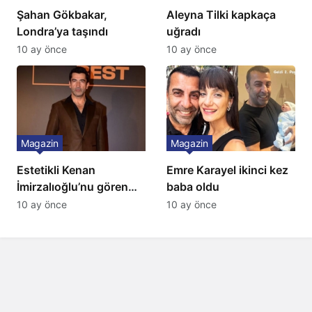
Şahan Gökbakar,
Aleyna Tilki kapkaça
Londra’ya taşındı
uğradı
10 ay önce
10 ay önce
Magazin
Magazin
Estetikli Kenan
Emre Karayel ikinci kez
İmirzalıoğlu’nu gören
baba oldu
tanıyamıyor: Son hali
10 ay önce
10 ay önce
şaşırttı