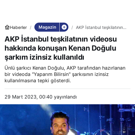
Magazin
Haberler
AKP İstanbul teşkilatının
videosu hakkında
AKP İstanbul teşkilatının videosu
konuşan Kenan Doğulu
şarkım izinsiz kullanıldı
hakkında konuşan Kenan Doğulu
şarkım izinsiz kullanıldı
Ünlü şarkıcı Kenan Doğulu, AKP tarafından hazırlanan
bir videoda "Yaparım Bilirsin" şarkısının izinsiz
kullanılmasına tepki gösterdi.
29 Mart 2023, 00:40
yayınlandı