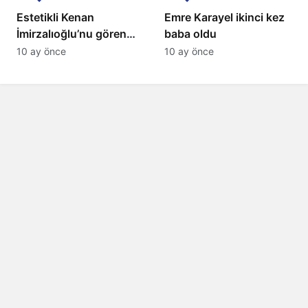
Estetikli Kenan
Emre Karayel ikinci kez
İmirzalıoğlu’nu gören
baba oldu
tanıyamıyor: Son hali
10 ay önce
10 ay önce
şaşırttı