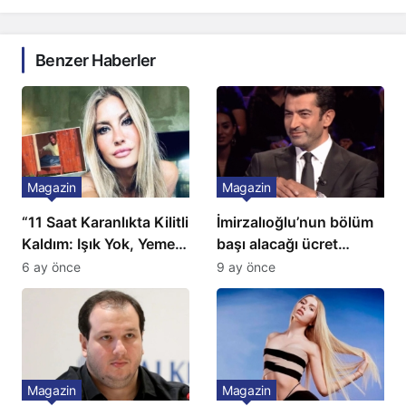
Benzer Haberler
Magazin
Magazin
“11 Saat Karanlıkta Kilitli
İmirzalıoğlu’nun bölüm
Kaldım: Işık Yok, Yemek
başı alacağı ücret
Yok, Tuvalet Yok!”
Türkiye’de bir ilk:
6 ay önce
9 ay önce
Çağla Şikel’den Şok
Gözünü 2 ilçeye dikti!
İtiraf
Magazin
Magazin