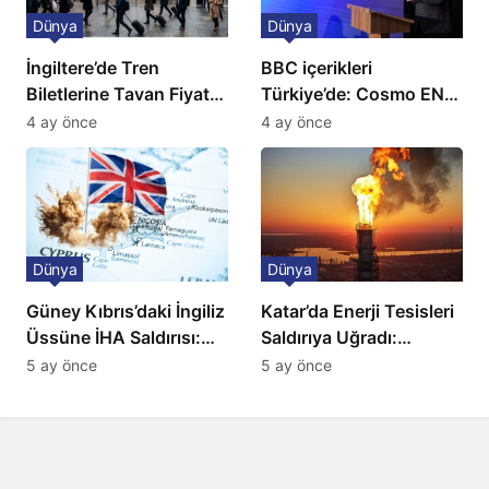
Dünya
Dünya
İngiltere’de Tren
BBC içerikleri
Biletlerine Tavan Fiyat:
Türkiye’de: Cosmo EN
Ulaşımda Yeni
ve BBC Player yayında
4 ay önce
4 ay önce
Düzenleme
Dünya
Dünya
Güney Kıbrıs’daki İngiliz
Katar’da Enerji Tesisleri
Üssüne İHA Saldırısı:
Saldırıya Uğradı:
Patlama, Sirenler ve
Avrupa’da Doğalgaz
5 ay önce
5 ay önce
Alarm Durumu
Fiyatlarında Sert Artış