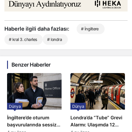
Haberle ilgili daha fazlası:
# İngiltere
# kral 3. charles
# londra
Benzer Haberler
Dünya
Dünya
İngiltere’de oturum
Londra’da “Tube” Grevi
başvurularında sessiz
Alarmı: Ulaşımda 12
kriz: Büyükelçilikten
Günlük Kaos Kapıda