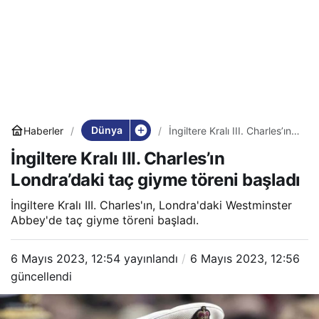
Dünya
Haberler
İngiltere Kralı III. Charles’ın
Londra’daki taç giyme töreni
İngiltere Kralı III. Charles’ın
başladı
Londra’daki taç giyme töreni başladı
İngiltere Kralı III. Charles'ın, Londra'daki Westminster
Abbey'de taç giyme töreni başladı.
6 Mayıs 2023, 12:54
yayınlandı
6 Mayıs 2023, 12:56
güncellendi