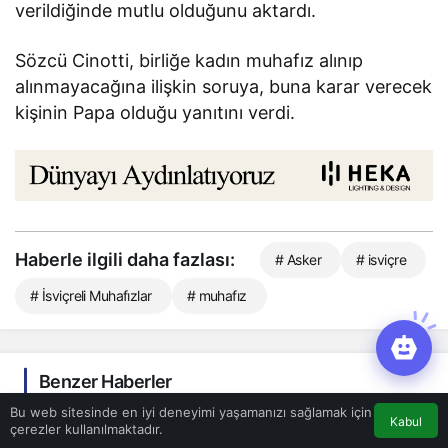
verildiğinde mutlu olduğunu aktardı.
Sözcü Cinotti, birliğe kadın muhafız alınıp
alınmayacağına ilişkin soruya, buna karar verecek
kişinin Papa olduğu yanıtını verdi.
Haberle ilgili daha fazlası:
# Asker
# isviçre
# İsviçreli Muhafızlar
# muhafız
Benzer Haberler
Bu web sitesinde en iyi deneyimi yaşamanızı sağlamak için
Kabul
çerezler kullanılmaktadır.