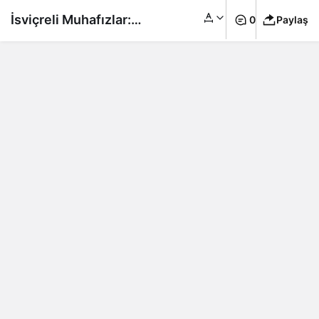
İsviçreli Muhafızlar:
0
Paylaş
Dünyanın en eski ve
en küçük muhafız
birliği