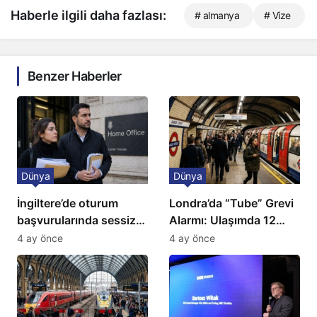
Haberle ilgili daha fazlası:
# almanya
# Vize
Benzer Haberler
Dünya
Dünya
İngiltere’de oturum
Londra’da “Tube” Grevi
başvurularında sessiz
Alarmı: Ulaşımda 12
kriz: Büyükelçilikten
Günlük Kaos Kapıda
4 ay önce
4 ay önce
açıklama!