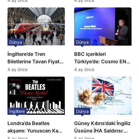
4 ay önce
4 ay önce
açıklama!
Dünya
Dünya
İngiltere’de Tren
BBC içerikleri
Biletlerine Tavan Fiyat:
Türkiye’de: Cosmo EN
Ulaşımda Yeni
ve BBC Player yayında
4 ay önce
4 ay önce
Düzenleme
İngiltere
Dünya
Londra’da Beatles
Güney Kıbrıs’daki İngiliz
akşamı: Yunuscan Kaya
Üssüne İHA Saldırısı:
klasik yorumuyla
Patlama, Sirenler ve
5 ay önce
5 ay önce