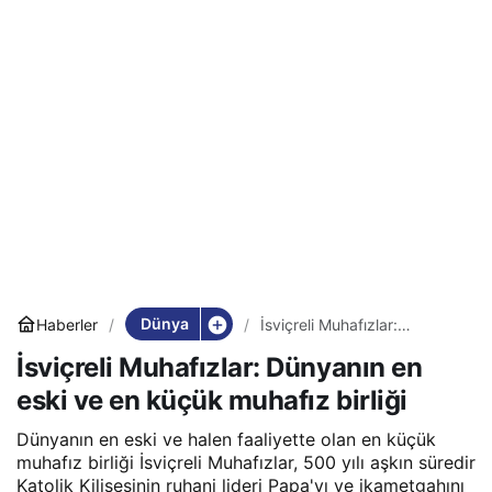
Dünya
Haberler
İsviçreli Muhafızlar:
Dünyanın en eski ve en
İsviçreli Muhafızlar: Dünyanın en
küçük muhafız birliği
eski ve en küçük muhafız birliği
Dünyanın en eski ve halen faaliyette olan en küçük
muhafız birliği İsviçreli Muhafızlar, 500 yılı aşkın süredir
Katolik Kilisesinin ruhani lideri Papa'yı ve ikametgahını