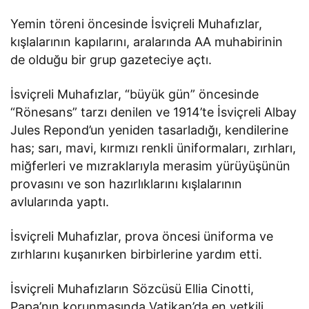
Yemin töreni öncesinde İsviçreli Muhafızlar,
kışlalarının kapılarını, aralarında AA muhabirinin
de olduğu bir grup gazeteciye açtı.
İsviçreli Muhafızlar, “büyük gün” öncesinde
“Rönesans” tarzı denilen ve 1914’te İsviçreli Albay
Jules Repond’un yeniden tasarladığı, kendilerine
has; sarı, mavi, kırmızı renkli üniformaları, zırhları,
miğferleri ve mızraklarıyla merasim yürüyüşünün
provasını ve son hazırlıklarını kışlalarının
avlularında yaptı.
İsviçreli Muhafızlar, prova öncesi üniforma ve
zırhlarını kuşanırken birbirlerine yardım etti.
İsviçreli Muhafızların Sözcüsü Ellia Cinotti,
Papa’nın korunmasında Vatikan’da en yetkili