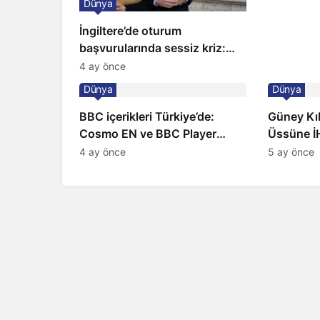
Dünya
İngiltere’de oturum
başvurularında sessiz kriz:
Büyükelçilikten açıklama!
4 ay önce
Dünya
Dünya
BBC içerikleri Türkiye’de:
Güney Kıbr
Cosmo EN ve BBC Player
Üssüne İH
yayında
Sirenler
4 ay önce
5 ay önce