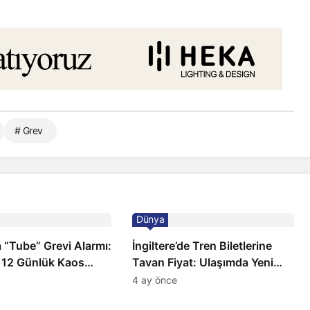
# Grev
Dünya
 “Tube” Grevi Alarmı:
İngiltere’de Tren Biletlerine
 12 Günlük Kaos
Tavan Fiyat: Ulaşımda Yeni
Düzenleme
4 ay önce