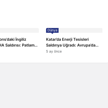
Dünya
ıs’daki İngiliz
Katar’da Enerji Tesisleri
A Saldırısı: Patlama,
Saldırıya Uğradı: Avrupa’da
 ve Alarm Durumu
Doğalgaz Fiyatlarında Sert
5 ay önce
Artış