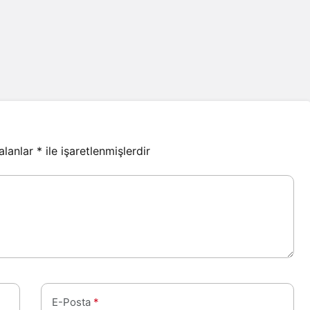
 alanlar
*
ile işaretlenmişlerdir
E-Posta
*