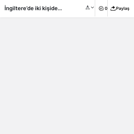
İngiltere’de iki kişide
0
Paylaş
köpeklerden bulaştığı
tespit edilen Brucella
canis bakterisine
rastlandı