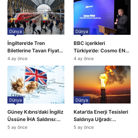
Dünya
Dünya
İngiltere’de Tren
BBC içerikleri
Biletlerine Tavan Fiyat:
Türkiye’de: Cosmo EN
Ulaşımda Yeni
ve BBC Player yayında
4 ay önce
4 ay önce
Düzenleme
Dünya
Dünya
Güney Kıbrıs’daki İngiliz
Katar’da Enerji Tesisleri
Üssüne İHA Saldırısı:
Saldırıya Uğradı:
Patlama, Sirenler ve
Avrupa’da Doğalgaz
5 ay önce
5 ay önce
Alarm Durumu
Fiyatlarında Sert Artış