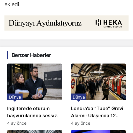
ekledi.
Benzer Haberler
Dünya
Dünya
İngiltere’de oturum
Londra’da “Tube” Grevi
başvurularında sessiz
Alarmı: Ulaşımda 12
kriz: Büyükelçilikten
Günlük Kaos Kapıda
4 ay önce
4 ay önce
açıklama!