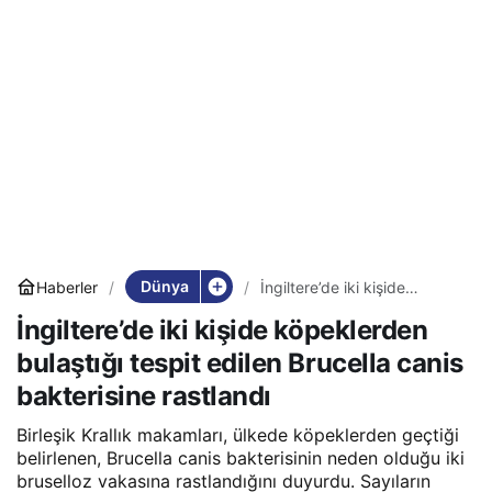
Dünya
Haberler
İngiltere’de iki kişide
köpeklerden bulaştığı tespit
İngiltere’de iki kişide köpeklerden
edilen Brucella canis
bakterisine rastlandı
bulaştığı tespit edilen Brucella canis
bakterisine rastlandı
Birleşik Krallık makamları, ülkede köpeklerden geçtiği
belirlenen, Brucella canis bakterisinin neden olduğu iki
bruselloz vakasına rastlandığını duyurdu. Sayıların