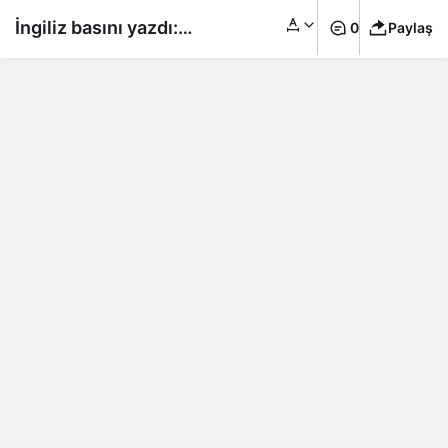
İngiliz basını yazdı:
0
Paylaş
İşte Acun Ilıcalı’nın
serveti…