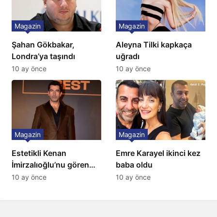
Magazin
Magazin
Şahan Gökbakar,
Aleyna Tilki kapkaça
Londra’ya taşındı
uğradı
10 ay önce
10 ay önce
Magazin
Magazin
Estetikli Kenan
Emre Karayel ikinci kez
İmirzalıoğlu’nu gören
baba oldu
tanıyamıyor: Son hali
10 ay önce
10 ay önce
şaşırttı