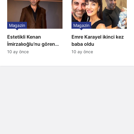
Magazin
Magazin
Estetikli Kenan
Emre Karayel ikinci kez
İmirzalıoğlu’nu gören
baba oldu
tanıyamıyor: Son hali
10 ay önce
10 ay önce
şaşırttı