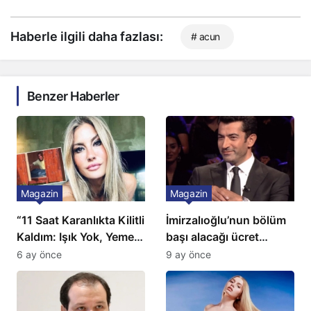
Haberle ilgili daha fazlası:
# acun
Benzer Haberler
Magazin
Magazin
“11 Saat Karanlıkta Kilitli
İmirzalıoğlu’nun bölüm
Kaldım: Işık Yok, Yemek
başı alacağı ücret
Yok, Tuvalet Yok!”
Türkiye’de bir ilk:
6 ay önce
9 ay önce
Çağla Şikel’den Şok
Gözünü 2 ilçeye dikti!
İtiraf