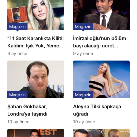
Magazin
Magazin
“11 Saat Karanlıkta Kilitli
İmirzalıoğlu’nun bölüm
Kaldım: Işık Yok, Yemek
başı alacağı ücret
Yok, Tuvalet Yok!”
Türkiye’de bir ilk:
6 ay önce
9 ay önce
Çağla Şikel’den Şok
Gözünü 2 ilçeye dikti!
İtiraf
Magazin
Magazin
Şahan Gökbakar,
Aleyna Tilki kapkaça
Londra’ya taşındı
uğradı
10 ay önce
10 ay önce