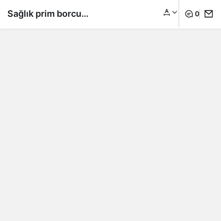
Sağlık prim borcu
0
olanlar için fırsat
kaçmadı