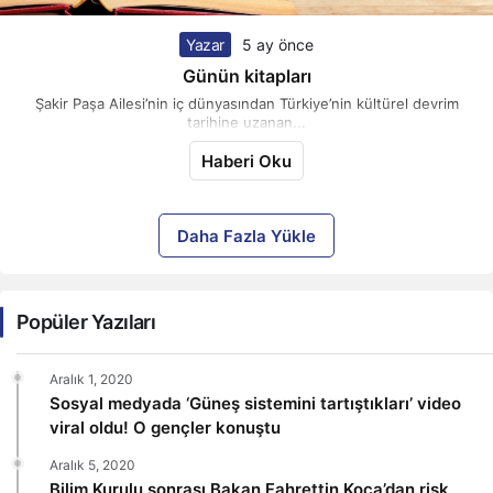
Yazar
5 ay önce
Günün kitapları
Şakir Paşa Ailesi’nin iç dünyasından Türkiye’nin kültürel devrim
tarihine uzanan...
Haberi Oku
Daha Fazla Yükle
Popüler Yazıları
Aralık 1, 2020
Sosyal medyada ‘Güneş sistemini tartıştıkları’ video
viral oldu! O gençler konuştu
Aralık 5, 2020
Bilim Kurulu sonrası Bakan Fahrettin Koca’dan risk