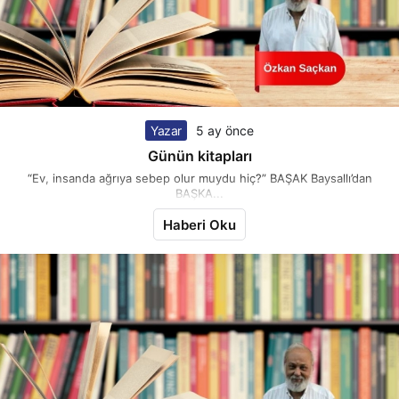
Yazar
5 ay önce
Günün kitapları
“Ev, insanda ağrıya sebep olur muydu hiç?” BAŞAK Baysallı’dan
BAŞKA...
Haberi Oku