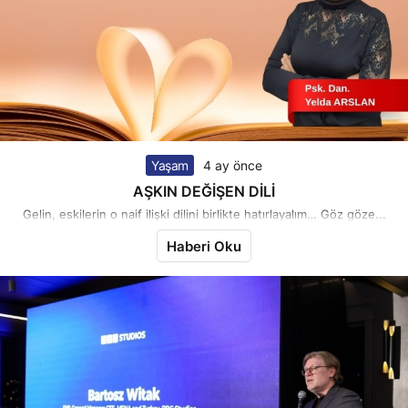
Yaşam
4 ay önce
AŞKIN DEĞİŞEN DİLİ
Gelin, eskilerin o naif ilişki dilini birlikte hatırlayalım… Göz göze...
Haberi Oku