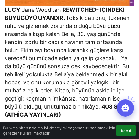
LUCY
Jane Wood’tan
REWİTCHED- İÇİNDEKİ
BÜYÜCÜYÜ UYANDIR.
Toksik patronu, tükenen
ruhu ve gizlemek zorunda olduğu büyü gücü
arasında sıkışıp kalan Bella, 30. yaş gününde
kendini zorlu bir cadı sınavının tam ortasında
bulur. Ekim ayı boyunca karanlık güçlere karşı
vereceği bu mücadeleden ya galip çıkacak… Ya
da büyü gücünü sonsuza dek kaybedecektir. Bu
tehlikeli yolculukta Bella’ya beklenmedik bir akıl
hocası ve onu korumakla görevli yakışıklı bir
muhafız eşlik eder. Kitap, büyünün aşkla iç içe
geçtiği; kaçmanın imkânsız, hatırlamanın ise
büyülü olduğu, unutulmaz bir hikâye.
408 SAYFA.
(ATHİCA YAYINLARI)
Bu web sitesinde en iyi deneyimi yaşamanızı sağlamak için
Kabul
çerezler kullanılmaktadır.