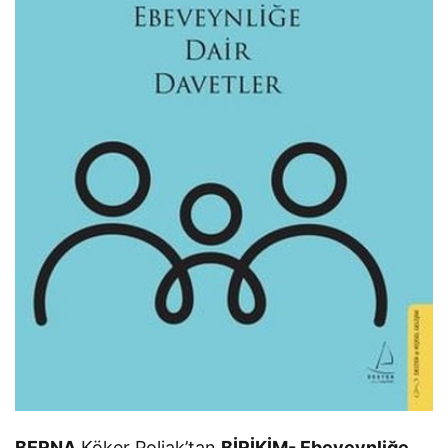
BERNA
Köker Poljak’tan
BİRİKİM- Ebeveynliğe