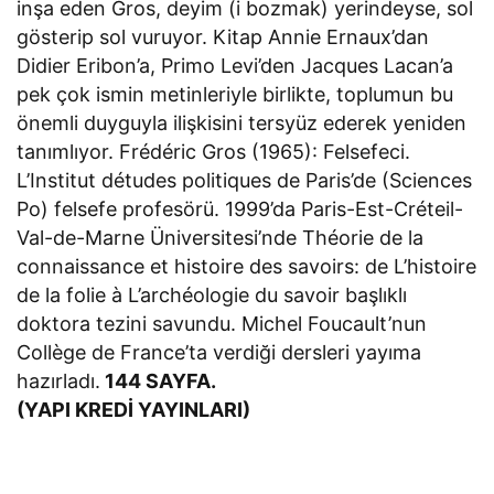
inşa eden Gros, deyim (i bozmak) yerindeyse, sol
gösterip sol vuruyor. Kitap Annie Ernaux’dan
Didier Eribon’a, Primo Levi’den Jacques Lacan’a
pek çok ismin metinleriyle birlikte, toplumun bu
önemli duyguyla ilişkisini tersyüz ederek yeniden
tanımlıyor. Frédéric Gros (1965): Felsefeci.
L’Institut détudes politiques de Paris’de (Sciences
Po) felsefe profesörü. 1999’da Paris-Est-Créteil-
Val-de-Marne Üniversitesi’nde Théorie de la
connaissance et histoire des savoirs: de L’histoire
de la folie à L’archéologie du savoir başlıklı
doktora tezini savundu. Michel Foucault’nun
Collège de France’ta verdiği dersleri yayıma
hazırladı.
144 SAYFA.
(YAPI KREDİ YAYINLARI)