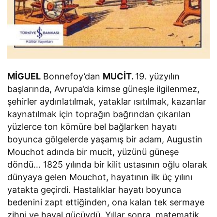
MİGUEL
Bonnefoy’dan
MUCİT.
19. yüzyılın
başlarında, Avrupa’da kimse güneşle ilgilenmez,
şehirler aydınlatılmak, yataklar ısıtılmak, kazanlar
kaynatılmak için toprağın bağrından çıkarılan
yüzlerce ton kömüre bel bağlarken hayatı
boyunca gölgelerde yaşamış bir adam, Augustin
Mouchot adında bir mucit, yüzünü güneşe
döndü… 1825 yılında bir kilit ustasının oğlu olarak
dünyaya gelen Mouchot, hayatının ilk üç yılını
yatakta geçirdi. Hastalıklar hayatı boyunca
bedenini zapt ettiğinden, ona kalan tek sermaye
zihni ve hayal gücüydü. Yıllar sonra, matematik