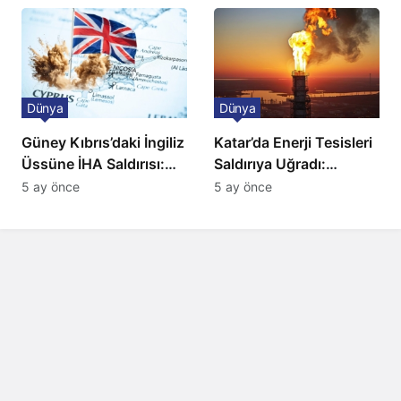
Düzenleme
Dünya
Dünya
Güney Kıbrıs’daki İngiliz
Katar’da Enerji Tesisleri
Üssüne İHA Saldırısı:
Saldırıya Uğradı:
Patlama, Sirenler ve
Avrupa’da Doğalgaz
5 ay önce
5 ay önce
Alarm Durumu
Fiyatlarında Sert Artış