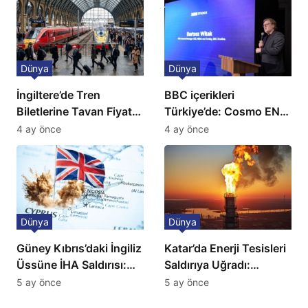
Dünya
Dünya
İngiltere’de Tren
BBC içerikleri
Biletlerine Tavan Fiyat:
Türkiye’de: Cosmo EN
Ulaşımda Yeni
ve BBC Player yayında
4 ay önce
4 ay önce
Düzenleme
Dünya
Dünya
Güney Kıbrıs’daki İngiliz
Katar’da Enerji Tesisleri
Üssüne İHA Saldırısı:
Saldırıya Uğradı:
Patlama, Sirenler ve
Avrupa’da Doğalgaz
5 ay önce
5 ay önce
Alarm Durumu
Fiyatlarında Sert Artış