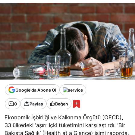
Google'da Abone Ol
0
Paylaş
Beğen
Ekonomik İşbirliği ve Kalkınma Örgütü (OECD),
33 ülkedeki ‘aşırı’ içki tüketimini karşılaştırdı. ‘Bir
Bakışta Sağlık’ (Health at a Glance) isimi raporda,