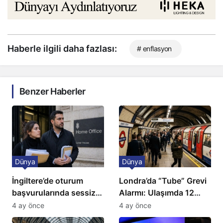
Haberle ilgili daha fazlası:
# enflasyon
Benzer Haberler
Dünya
Dünya
İngiltere’de oturum
Londra’da “Tube” Grevi
başvurularında sessiz
Alarmı: Ulaşımda 12
kriz: Büyükelçilikten
Günlük Kaos Kapıda
4 ay önce
4 ay önce
açıklama!