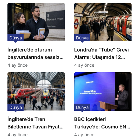
Dünya
Dünya
İngiltere’de oturum
Londra’da “Tube” Grevi
başvurularında sessiz
Alarmı: Ulaşımda 12
kriz: Büyükelçilikten
Günlük Kaos Kapıda
4 ay önce
4 ay önce
açıklama!
Dünya
Dünya
İngiltere’de Tren
BBC içerikleri
Biletlerine Tavan Fiyat:
Türkiye’de: Cosmo EN
Ulaşımda Yeni
ve BBC Player yayında
4 ay önce
4 ay önce