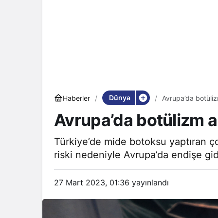
Dünya
Haberler
Avrupa’da botüliz
Avrupa’da botülizm al
Türkiye’de mide botoksu yaptıran ç
riski nedeniyle Avrupa’da endişe gi
27 Mart 2023, 01:36
yayınlandı