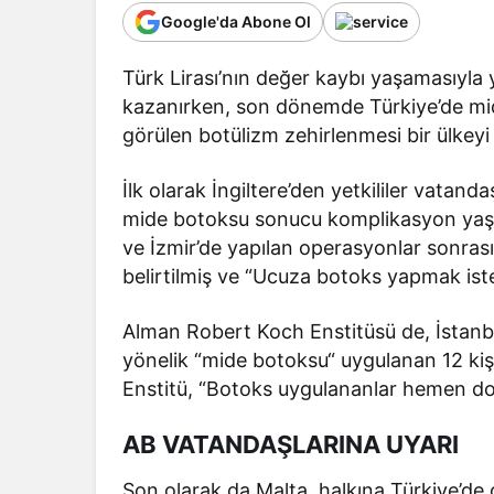
Google'da Abone Ol
Türk Lirası’nın değer kaybı yaşamasıyla y
kazanırken, son dönemde Türkiye’de mid
görülen botülizm zehirlenmesi bir ülkeyi
İlk olarak İngiltere’den yetkililer vatan
mide botoksu sonucu komplikasyon yaşa
ve İzmir’de yapılan operasyonlar sonrası
belirtilmiş ve “Ucuza botoks yapmak istey
Alman Robert Koch Enstitüsü de, İstanbu
yönelik “mide botoksu“ uygulanan 12 ki
Enstitü, “Botoks uygulananlar hemen dok
AB VATANDAŞLARINA UYARI
Son olarak da Malta, halkına Türkiye’de