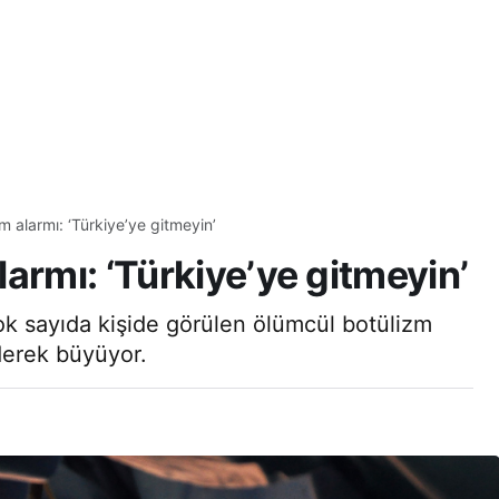
m alarmı: ‘Türkiye’ye gitmeyin’
armı: ‘Türkiye’ye gitmeyin’
ok sayıda kişide görülen ölümcül botülizm
derek büyüyor.