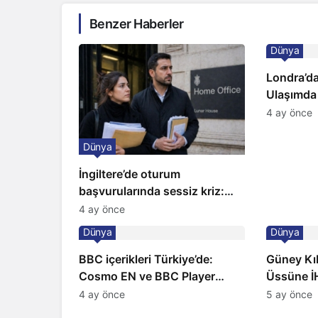
Benzer Haberler
Dünya
Londra’da
Ulaşımda
Kapıda
4 ay önce
Dünya
İngiltere’de oturum
başvurularında sessiz kriz:
Büyükelçilikten açıklama!
4 ay önce
Dünya
Dünya
BBC içerikleri Türkiye’de:
Güney Kıbr
Cosmo EN ve BBC Player
Üssüne İH
yayında
Sirenler
4 ay önce
5 ay önce