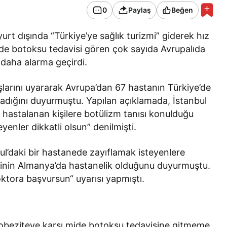
0
Paylaş
Beğen
urt dışında “Türkiye’ye sağlık turizmi” giderek hız
e botoksu tedavisi gören çok sayıda Avrupalıda
 daha alarma geçirdi.
daşlarını uyararak Avrupa’dan 67 hastanın Türkiye’de
dığını duyurmuştu. Yapılan açıklamada, İstanbul
 hastalanan kişilere botülizm tanısı konulduğu
enler dikkatli olsun” denilmişti.
l’daki bir hastanede zayıflamak isteyenlere
şinin Almanya’da hastanelik olduğunu duyurmuştu.
tora başvursun“ uyarısı yapmıştı.
 obeziteye karşı mide botoksu tedavisine gitmeme