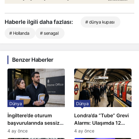
Haberle ilgili daha fazlası:
# dünya kupası
# Hollanda
# senagal
Benzer Haberler
Dünya
Dünya
İngiltere’de oturum
Londra’da “Tube” Grevi
başvurularında sessiz
Alarmı: Ulaşımda 12
kriz: Büyükelçilikten
Günlük Kaos Kapıda
4 ay önce
4 ay önce
açıklama!