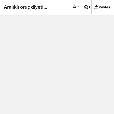
Aralıklı oruç diyeti
0
Paylaş
yaşam süresini
uzatıyor mu?