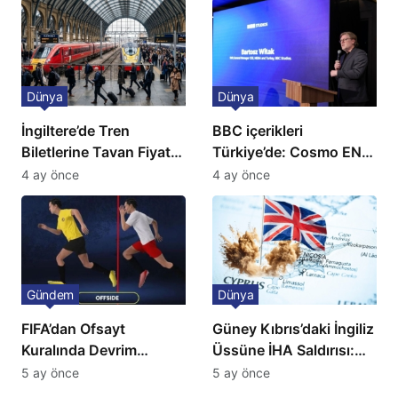
Dünya
Dünya
İngiltere’de Tren
BBC içerikleri
Biletlerine Tavan Fiyat:
Türkiye’de: Cosmo EN
Ulaşımda Yeni
ve BBC Player yayında
4 ay önce
4 ay önce
Düzenleme
Gündem
Dünya
FIFA’dan Ofsayt
Güney Kıbrıs’daki İngiliz
Kuralında Devrim
Üssüne İHA Saldırısı:
Niteliğinde Onay
Patlama, Sirenler ve
5 ay önce
5 ay önce
Alarm Durumu