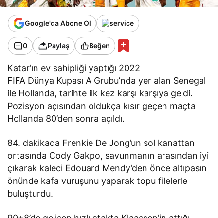
Google'da Abone Ol
0
Paylaş
Beğen
Katar’ın ev sahipliği yaptığı 2022
FIFA Dünya Kupası A Grubu’nda yer alan Senegal
ile Hollanda, tarihte ilk kez karşı karşıya geldi.
Pozisyon açısından oldukça kısır geçen maçta
Hollanda 80’den sonra açıldı.
84. dakikada Frenkie De Jong’un sol kanattan
ortasında Cody Gakpo, savunmanın arasından iyi
çıkarak kaleci Edouard Mendy’den önce altıpasın
önünde kafa vuruşunu yaparak topu filelerle
buluşturdu.
90+8’de gelişen hızlı atakta Klaassen’in attığı