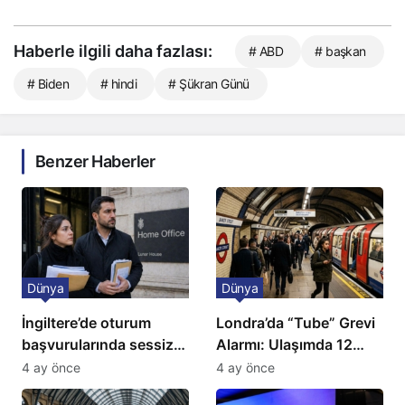
Haberle ilgili daha fazlası:
# ABD
# başkan
# Biden
# hindi
# Şükran Günü
Benzer Haberler
Dünya
Dünya
İngiltere’de oturum
Londra’da “Tube” Grevi
başvurularında sessiz
Alarmı: Ulaşımda 12
kriz: Büyükelçilikten
Günlük Kaos Kapıda
4 ay önce
4 ay önce
açıklama!