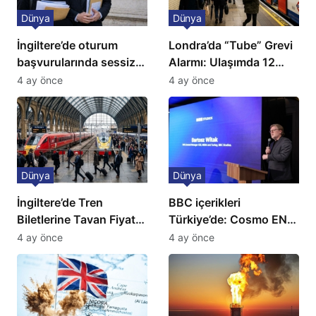
Dünya
Dünya
İngiltere’de oturum
Londra’da “Tube” Grevi
başvurularında sessiz
Alarmı: Ulaşımda 12
kriz: Büyükelçilikten
Günlük Kaos Kapıda
4 ay önce
4 ay önce
açıklama!
Dünya
Dünya
İngiltere’de Tren
BBC içerikleri
Biletlerine Tavan Fiyat:
Türkiye’de: Cosmo EN
Ulaşımda Yeni
ve BBC Player yayında
4 ay önce
4 ay önce
Düzenleme