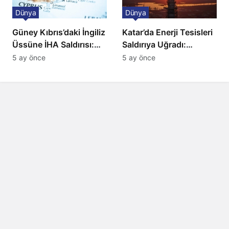
Dünya
Dünya
Güney Kıbrıs’daki İngiliz
Katar’da Enerji Tesisleri
Üssüne İHA Saldırısı:
Saldırıya Uğradı:
Patlama, Sirenler ve
Avrupa’da Doğalgaz
5 ay önce
5 ay önce
Alarm Durumu
Fiyatlarında Sert Artış