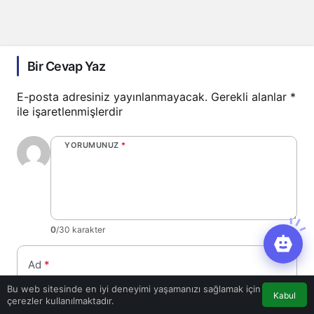
Bir Cevap Yaz
E-posta adresiniz yayınlanmayacak.
Gerekli alanlar
*
ile işaretlenmişlerdir
YORUMUNUZ
*
0
/30 karakter
Ad
*
Bu web sitesinde en iyi deneyimi yaşamanızı sağlamak için
Kabul
çerezler kullanılmaktadır.
E-Posta
*