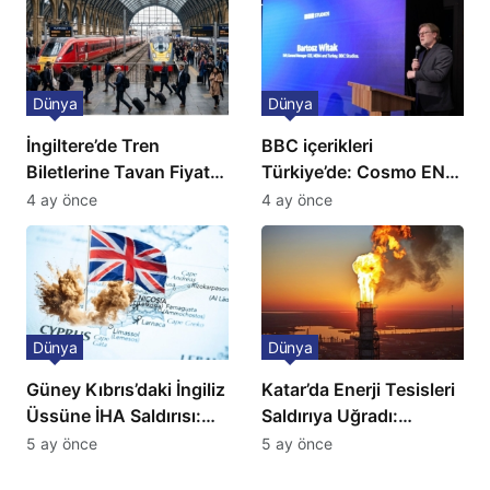
Dünya
Dünya
İngiltere’de Tren
BBC içerikleri
Biletlerine Tavan Fiyat:
Türkiye’de: Cosmo EN
Ulaşımda Yeni
ve BBC Player yayında
4 ay önce
4 ay önce
Düzenleme
Dünya
Dünya
Güney Kıbrıs’daki İngiliz
Katar’da Enerji Tesisleri
Üssüne İHA Saldırısı:
Saldırıya Uğradı:
Patlama, Sirenler ve
Avrupa’da Doğalgaz
5 ay önce
5 ay önce
Alarm Durumu
Fiyatlarında Sert Artış