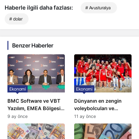
Haberle ilgili daha fazlası:
# Avusturalya
# dolar
Benzer Haberler
Ekonomi
Ekonomi
BMC Software ve VBT
Dünyanın en zengin
Yazılım, EMEA Bölgesi
voleybolcuları ve
için Türkiye’de
servetleri açıklandı:
9 ay önce
11 ay önce
‘Mükemmeliyet Merkezi’
Listede 2 Türk yıldız
kuruyor
bulunuyor