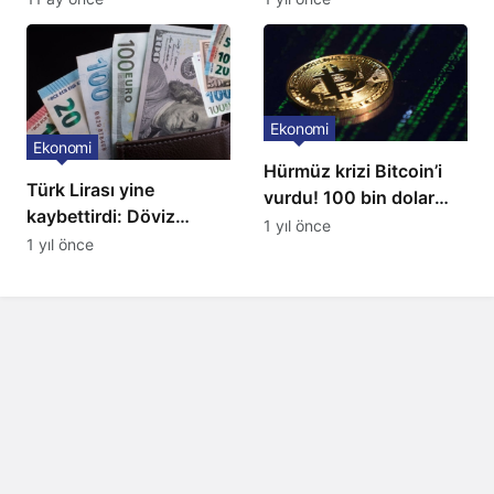
Ekonomi
Ekonomi
Hürmüz krizi Bitcoin’i
Türk Lirası yine
vurdu! 100 bin dolar
kaybettirdi: Döviz
seviyesi kırıldı
1 yıl önce
kurları yükseldi
1 yıl önce