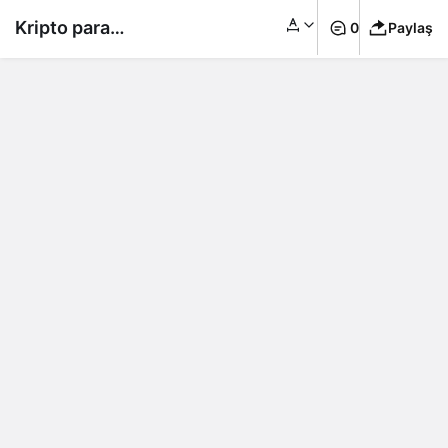
Kripto para
0
Paylaş
borsasında şok!
Hackerler büyük
vurgun yaptı