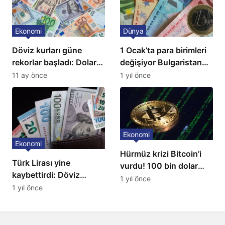
Ekonomi
Dünya
Döviz kurları güne
1 Ocak’ta para birimleri
rekorlar başladı: Dolar
değişiyor Bulgaristan
ve euro sert yükseldi
Euro’ya geçiyor
11 ay önce
1 yıl önce
Ekonomi
Ekonomi
Hürmüz krizi Bitcoin’i
Türk Lirası yine
vurdu! 100 bin dolar
kaybettirdi: Döviz
seviyesi kırıldı
1 yıl önce
kurları yükseldi
1 yıl önce