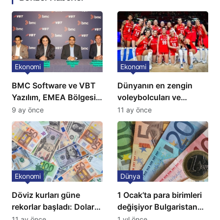
Ekonomi
Ekonomi
BMC Software ve VBT
Dünyanın en zengin
Yazılım, EMEA Bölgesi
voleybolcuları ve
için Türkiye’de
servetleri açıklandı:
9 ay önce
11 ay önce
‘Mükemmeliyet Merkezi’
Listede 2 Türk yıldız
kuruyor
bulunuyor
Ekonomi
Dünya
Döviz kurları güne
1 Ocak’ta para birimleri
rekorlar başladı: Dolar
değişiyor Bulgaristan
ve euro sert yükseldi
Euro’ya geçiyor
11 ay önce
1 yıl önce