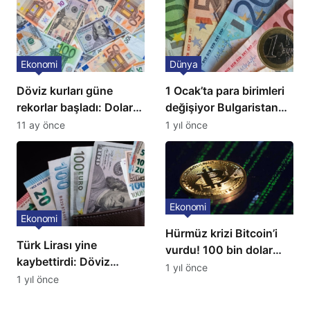
kuruyor
bulunuyor
Ekonomi
Dünya
Döviz kurları güne
1 Ocak’ta para birimleri
rekorlar başladı: Dolar
değişiyor Bulgaristan
ve euro sert yükseldi
Euro’ya geçiyor
11 ay önce
1 yıl önce
Ekonomi
Ekonomi
Hürmüz krizi Bitcoin’i
Türk Lirası yine
vurdu! 100 bin dolar
kaybettirdi: Döviz
seviyesi kırıldı
1 yıl önce
kurları yükseldi
1 yıl önce