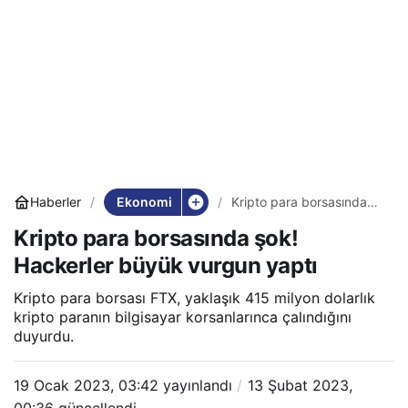
Ekonomi
Haberler
Kripto para borsasında
şok! Hackerler büyük
Kripto para borsasında şok!
vurgun yaptı
Hackerler büyük vurgun yaptı
Kripto para borsası FTX, yaklaşık 415 milyon dolarlık
kripto paranın bilgisayar korsanlarınca çalındığını
duyurdu.
19 Ocak 2023, 03:42
yayınlandı
13 Şubat 2023,
00:36
güncellendi