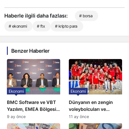
Haberle ilgili daha fazlası:
# borsa
# ekonomi
# ftx
# kripto para
Benzer Haberler
Ekonomi
Ekonomi
BMC Software ve VBT
Dünyanın en zengin
Yazılım, EMEA Bölgesi
voleybolcuları ve
için Türkiye’de
servetleri açıklandı:
9 ay önce
11 ay önce
‘Mükemmeliyet Merkezi’
Listede 2 Türk yıldız