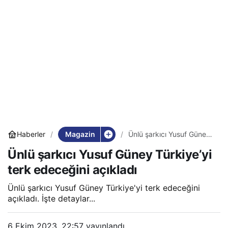
Magazin
Haberler
Ünlü şarkıcı Yusuf Güney
Türkiye’yi terk edeceğini
Ünlü şarkıcı Yusuf Güney Türkiye’yi
açıkladı
terk edeceğini açıkladı
Ünlü şarkıcı Yusuf Güney Türkiye'yi terk edeceğini
açıkladı. İşte detaylar...
6 Ekim 2023, 22:57
yayınlandı