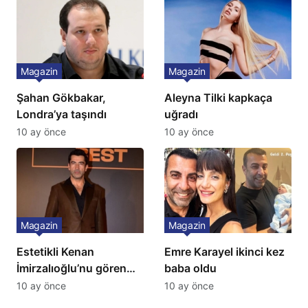
İtiraf
Magazin
Magazin
Şahan Gökbakar,
Aleyna Tilki kapkaça
Londra’ya taşındı
uğradı
10 ay önce
10 ay önce
Magazin
Magazin
Estetikli Kenan
Emre Karayel ikinci kez
İmirzalıoğlu’nu gören
baba oldu
tanıyamıyor: Son hali
10 ay önce
10 ay önce
şaşırttı