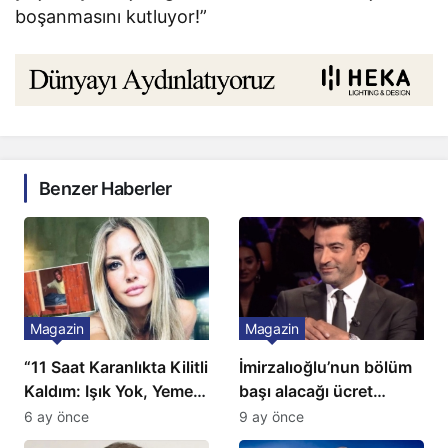
boşanmasını kutluyor!”
Benzer Haberler
Magazin
Magazin
“11 Saat Karanlıkta Kilitli
İmirzalıoğlu’nun bölüm
Kaldım: Işık Yok, Yemek
başı alacağı ücret
Yok, Tuvalet Yok!”
Türkiye’de bir ilk:
6 ay önce
9 ay önce
Çağla Şikel’den Şok
Gözünü 2 ilçeye dikti!