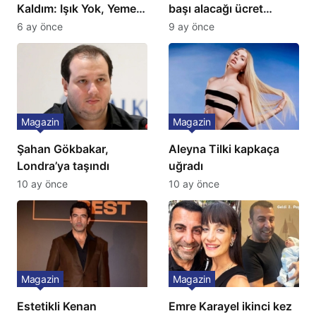
Kaldım: Işık Yok, Yemek
başı alacağı ücret
Yok, Tuvalet Yok!”
Türkiye’de bir ilk:
6 ay önce
9 ay önce
Çağla Şikel’den Şok
Gözünü 2 ilçeye dikti!
İtiraf
Magazin
Magazin
Şahan Gökbakar,
Aleyna Tilki kapkaça
Londra’ya taşındı
uğradı
10 ay önce
10 ay önce
Magazin
Magazin
Estetikli Kenan
Emre Karayel ikinci kez