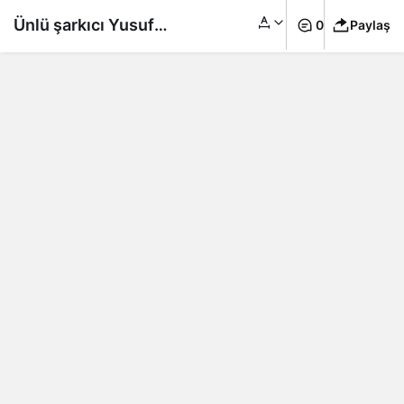
Ünlü şarkıcı Yusuf
0
Paylaş
Güney Türkiye’yi terk
edeceğini açıkladı