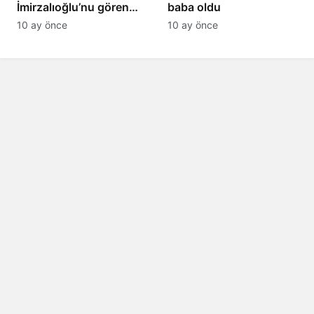
İmirzalıoğlu’nu gören
baba oldu
tanıyamıyor: Son hali
10 ay önce
10 ay önce
şaşırttı