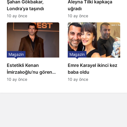
Şahan Gökbakar,
Aleyna Tilki kapkaça
Londra’ya taşındı
uğradı
10 ay önce
10 ay önce
Magazin
Magazin
Estetikli Kenan
Emre Karayel ikinci kez
İmirzalıoğlu’nu gören
baba oldu
tanıyamıyor: Son hali
10 ay önce
10 ay önce
şaşırttı