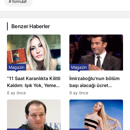
# formula1
Benzer Haberler
Magazin
Magazin
“11 Saat Karanlıkta Kilitli
İmirzalıoğlu’nun bölüm
Kaldım: Işık Yok, Yemek
başı alacağı ücret
Yok, Tuvalet Yok!”
Türkiye’de bir ilk:
6 ay önce
9 ay önce
Çağla Şikel’den Şok
Gözünü 2 ilçeye dikti!
İtiraf