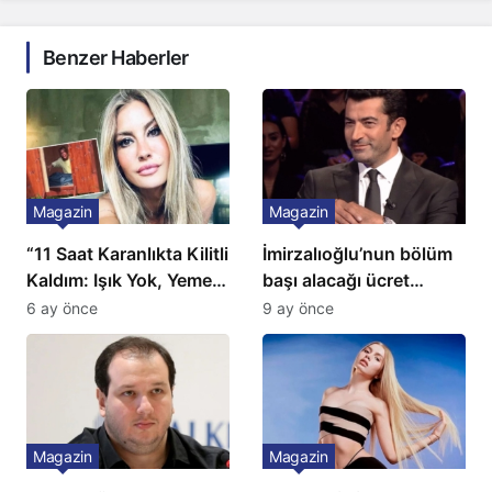
Benzer Haberler
Magazin
Magazin
“11 Saat Karanlıkta Kilitli
İmirzalıoğlu’nun bölüm
Kaldım: Işık Yok, Yemek
başı alacağı ücret
Yok, Tuvalet Yok!”
Türkiye’de bir ilk:
6 ay önce
9 ay önce
Çağla Şikel’den Şok
Gözünü 2 ilçeye dikti!
İtiraf
Magazin
Magazin