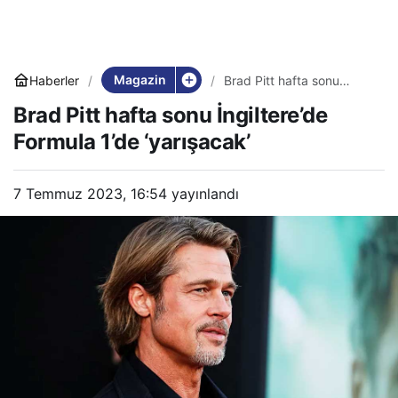
Magazin
Haberler
Brad Pitt hafta sonu
İngiltere’de Formula 1’de
Brad Pitt hafta sonu İngiltere’de
‘yarışacak’
Formula 1’de ‘yarışacak’
7 Temmuz 2023, 16:54
yayınlandı