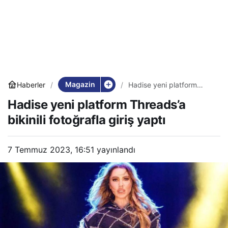
Magazin
Haberler
Hadise yeni platform
Threads’a bikinili
Hadise yeni platform Threads’a
fotoğrafla giriş yaptı
bikinili fotoğrafla giriş yaptı
7 Temmuz 2023, 16:51
yayınlandı