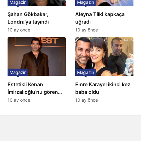
Magazin
Magazin
Şahan Gökbakar,
Aleyna Tilki kapkaça
Londra’ya taşındı
uğradı
10 ay önce
10 ay önce
Magazin
Magazin
Estetikli Kenan
Emre Karayel ikinci kez
İmirzalıoğlu’nu gören
baba oldu
tanıyamıyor: Son hali
10 ay önce
10 ay önce
şaşırttı