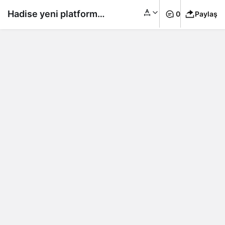
Hadise yeni platform
0
Paylaş
Threads’a bikinili
fotoğrafla giriş yaptı