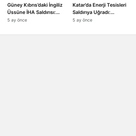
Güney Kıbrıs’daki İngiliz
Katar’da Enerji Tesisleri
Üssüne İHA Saldırısı:
Saldırıya Uğradı:
Patlama, Sirenler ve
Avrupa’da Doğalgaz
5 ay önce
5 ay önce
Alarm Durumu
Fiyatlarında Sert Artış