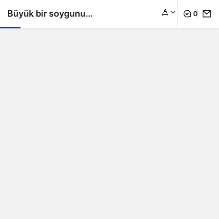
Büyük bir soygunu
0
anlatan Lupin dizisinin
setine hırsız girdi