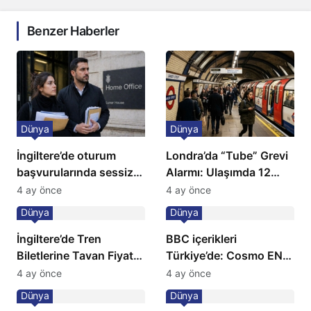
Benzer Haberler
Dünya
Dünya
İngiltere’de oturum
Londra’da “Tube” Grevi
başvurularında sessiz
Alarmı: Ulaşımda 12
kriz: Büyükelçilikten
Günlük Kaos Kapıda
4 ay önce
4 ay önce
açıklama!
Dünya
Dünya
İngiltere’de Tren
BBC içerikleri
Biletlerine Tavan Fiyat:
Türkiye’de: Cosmo EN
Ulaşımda Yeni
ve BBC Player yayında
4 ay önce
4 ay önce
Düzenleme
Dünya
Dünya