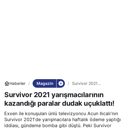
Magazin
Haberler
Survivor 2021
yarışmacılarının kazandığı
Survivor 2021 yarışmacılarının
paralar dudak uçuklattı!
kazandığı paralar dudak uçuklattı!
Exxen ile konuşulan ünlü televizyoncu Acun Ilıcalı'nın
Survivor 2021'de yarışmacılara haftalık ödeme yaptığı
iddiası, gündeme bomba gibi düştü. Peki Survivor