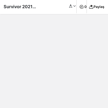
Survivor 2021
0
Paylaş
yarışmacılarının
kazandığı paralar
dudak uçuklattı!