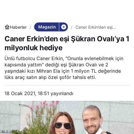
Magazin
Haberler
Caner Erkin’den eşi
Şükran Ovalı’ya 1
Caner Erkin’den eşi Şükran Ovalı’ya 1
milyonluk hediye
milyonluk hediye
Ünlü futbolcu Caner Erkin, "Onunla evlenebilmek için
kapısında yattım" dediği eşi Şükran Ovalı ve 2
yaşındaki kızı Mihran Ela için 1 milyon TL değerinde
lüks araç satın alıp özel şoför tahsis etti.
18 Ocak 2021, 18:51
yayınlandı