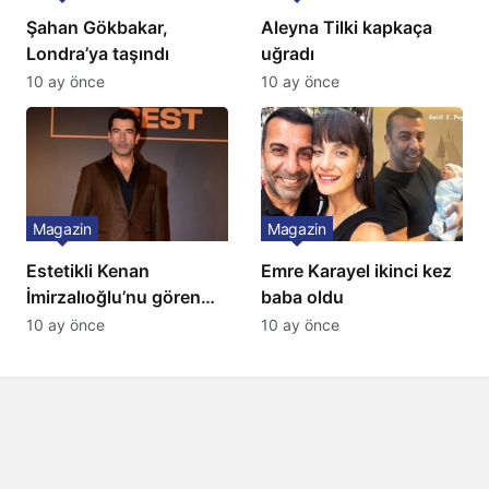
Şahan Gökbakar,
Aleyna Tilki kapkaça
Londra’ya taşındı
uğradı
10 ay önce
10 ay önce
Magazin
Magazin
Estetikli Kenan
Emre Karayel ikinci kez
İmirzalıoğlu’nu gören
baba oldu
tanıyamıyor: Son hali
10 ay önce
10 ay önce
şaşırttı