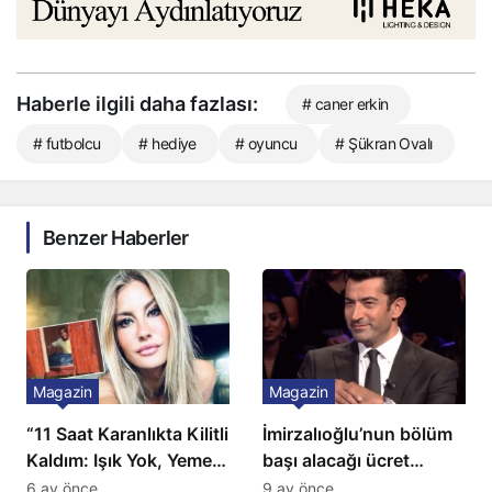
Haberle ilgili daha fazlası:
# caner erkin
# futbolcu
# hediye
# oyuncu
# Şükran Ovalı
Benzer Haberler
Magazin
Magazin
“11 Saat Karanlıkta Kilitli
İmirzalıoğlu’nun bölüm
Kaldım: Işık Yok, Yemek
başı alacağı ücret
Yok, Tuvalet Yok!”
Türkiye’de bir ilk:
6 ay önce
9 ay önce