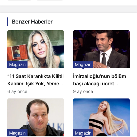
Benzer Haberler
Magazin
Magazin
“11 Saat Karanlıkta Kilitli
İmirzalıoğlu’nun bölüm
Kaldım: Işık Yok, Yemek
başı alacağı ücret
Yok, Tuvalet Yok!”
Türkiye’de bir ilk:
6 ay önce
9 ay önce
Çağla Şikel’den Şok
Gözünü 2 ilçeye dikti!
İtiraf
Magazin
Magazin