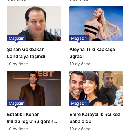
Çağla Şikel’den Şok
Gözünü 2 ilçeye dikti!
İtiraf
Magazin
Magazin
Şahan Gökbakar,
Aleyna Tilki kapkaça
Londra’ya taşındı
uğradı
10 ay önce
10 ay önce
Magazin
Magazin
Estetikli Kenan
Emre Karayel ikinci kez
İmirzalıoğlu’nu gören
baba oldu
tanıyamıyor: Son hali
10 ay önce
10 ay önce