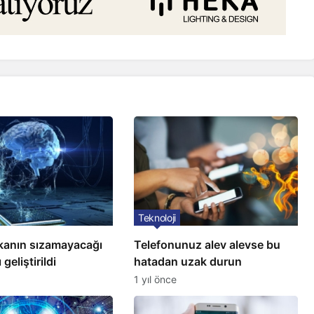
Teknoloji
kanın sızamayacağı
Telefonunuz alev alevse bu
 geliştirildi
hatadan uzak durun
1 yıl önce