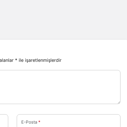
 alanlar
*
ile işaretlenmişlerdir
E-Posta
*