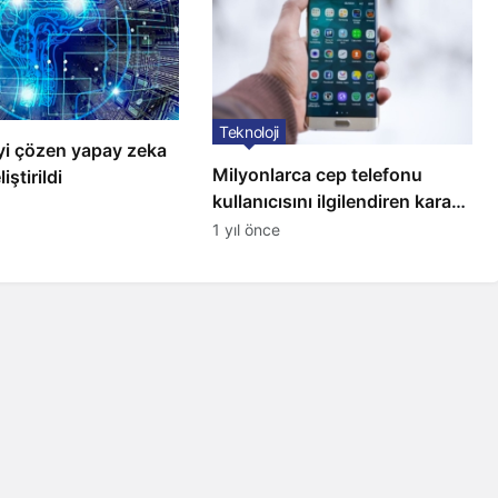
Teknoloji
i çözen yapay zeka
Milyonlarca cep telefonu
iştirildi
kullanıcısını ilgilendiren karar:
31 Temmuz’da hepsi silinecek
1 yıl önce