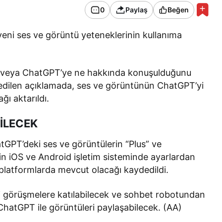
0
Paylaş
Beğen
eni ses ve görüntü yeteneklerinin kullanıma
ya veya ChatGPT’ye ne hakkında konuşulduğunu
edilen açıklamada, ses ve görüntünün ChatGPT’yi
ı aktarıldı.
İLECEK
tGPT’deki ses ve görüntülerin “Plus” ve
esin iOS ve Android işletim sisteminde ayarlardan
üm platformlarda mevcut olacağı kaydedildi.
esli görüşmelere katılabilecek ve sohbet robotundan
a ChatGPT ile görüntüleri paylaşabilecek. (AA)