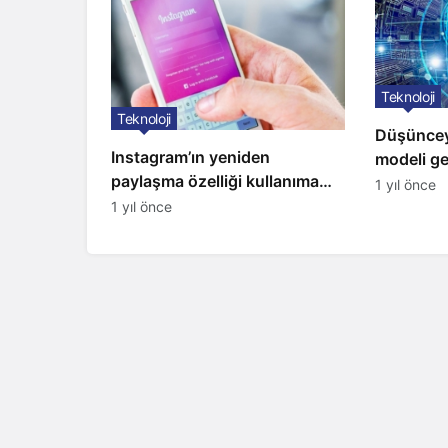
Teknoloji
Teknoloji
Düşüncey
Instagram’ın yeniden
modeli gel
paylaşma özelliği kullanıma
1 yıl önce
açıldı
1 yıl önce