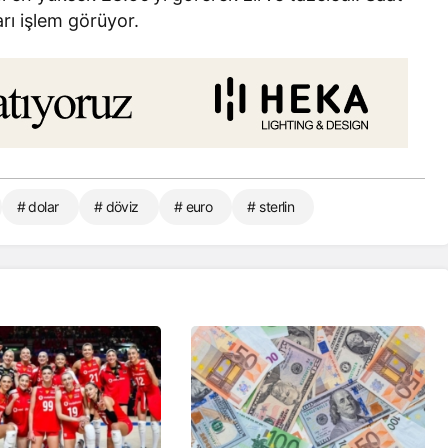
varı işlem görüyor.
# dolar
# döviz
# euro
# sterlin