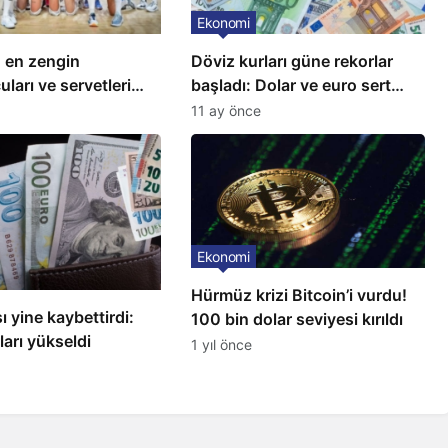
Ekonomi
 en zengin
Döviz kurları güne rekorlar
ları ve servetleri
başladı: Dolar ve euro sert
 Listede 2 Türk yıldız
yükseldi
11 ay önce
r
Ekonomi
Hürmüz krizi Bitcoin’i vurdu!
ı yine kaybettirdi:
100 bin dolar seviyesi kırıldı
ları yükseldi
1 yıl önce