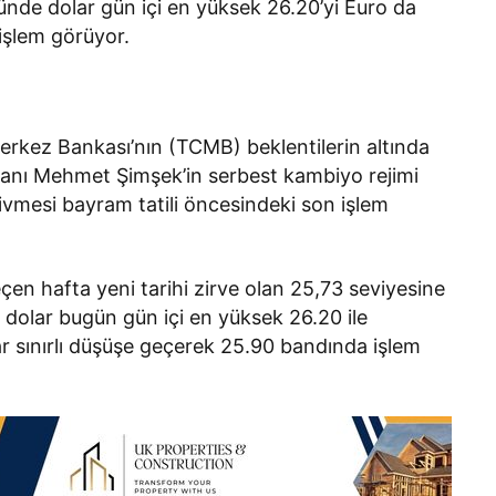
ünde dolar gün içi en yüksek 26.20’yi Euro da
 işlem görüyor.
rkez Bankası’nın (TCMB) beklentilerin altında
akanı Mehmet Şimşek’in serbest kambiyo rejimi
vmesi bayram tatili öncesindeki son işlem
geçen hafta yeni tarihi zirve olan 25,73 seviyesine
n dolar bugün gün içi en yüksek 26.20 ile
rar sınırlı düşüşe geçerek 25.90 bandında işlem