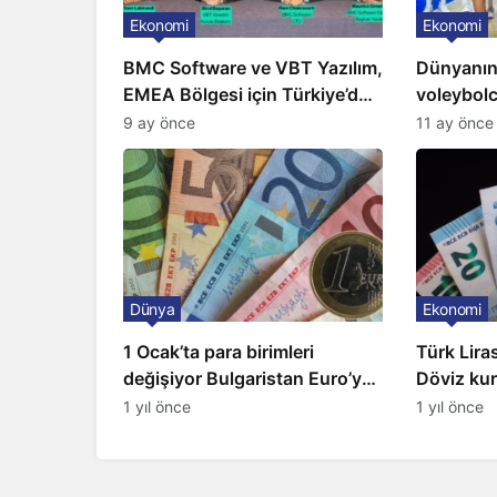
Ekonomi
Ekonomi
BMC Software ve VBT Yazılım,
Dünyanın
EMEA Bölgesi için Türkiye’de
voleybolcu
‘Mükemmeliyet Merkezi’
açıklandı:
9 ay önce
11 ay önce
kuruyor
bulunuyo
Dünya
Ekonomi
1 Ocak’ta para birimleri
Türk Liras
değişiyor Bulgaristan Euro’ya
Döviz kur
geçiyor
1 yıl önce
1 yıl önce