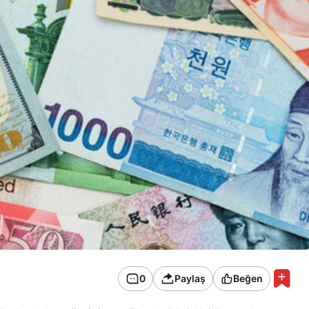
0
Paylaş
Beğen