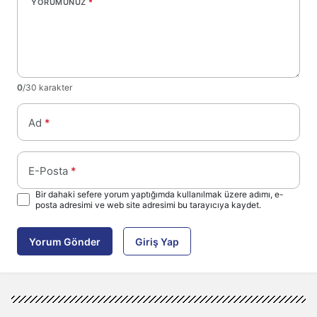
YORUMUNUZ
*
0
/30 karakter
Ad
*
E-Posta
*
Bir dahaki sefere yorum yaptığımda kullanılmak üzere adımı, e-
posta adresimi ve web site adresimi bu tarayıcıya kaydet.
Yorum Gönder
Giriş Yap