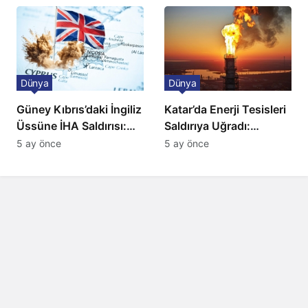
Düzenleme
Dünya
Dünya
Güney Kıbrıs’daki İngiliz
Katar’da Enerji Tesisleri
Üssüne İHA Saldırısı:
Saldırıya Uğradı:
Patlama, Sirenler ve
Avrupa’da Doğalgaz
5 ay önce
5 ay önce
Alarm Durumu
Fiyatlarında Sert Artış