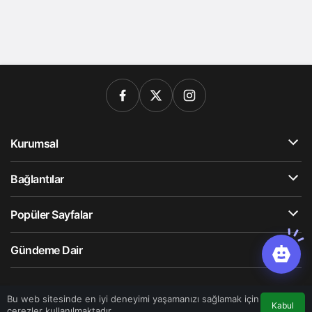
Kurumsal
Bağlantılar
Popüler Sayfalar
Gündeme Dair
© Telif Hakkı 2026, Tüm Hakları Saklıdır
Bu web sitesinde en iyi deneyimi yaşamanızı sağlamak için
Kabul
çerezler kullanılmaktadır.