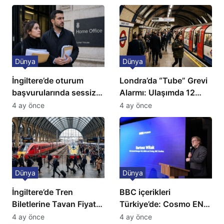
Dünya
Dünya
İngiltere’de oturum
Londra’da “Tube” Grevi
başvurularında sessiz
Alarmı: Ulaşımda 12
kriz: Büyükelçilikten
Günlük Kaos Kapıda
4 ay önce
4 ay önce
açıklama!
Dünya
Dünya
İngiltere’de Tren
BBC içerikleri
Biletlerine Tavan Fiyat:
Türkiye’de: Cosmo EN
Ulaşımda Yeni
ve BBC Player yayında
4 ay önce
4 ay önce