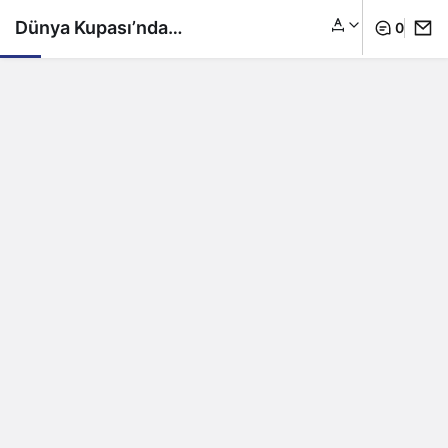
Dünya Kupası’nda
0
çılgın gece: İngiliz
taraftarlar şeyhin
sarayında parti yaptı