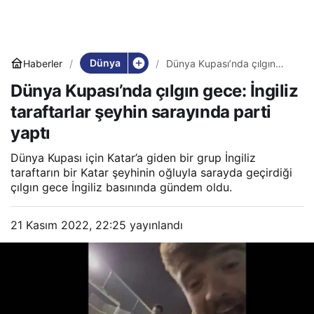
Dünya
Haberler
Dünya Kupası’nda çılgın
gece: İngiliz taraftarlar
Dünya Kupası’nda çılgın gece: İngiliz
şeyhin sarayında parti yaptı
taraftarlar şeyhin sarayında parti
yaptı
Dünya Kupası için Katar’a giden bir grup İngiliz
taraftarın bir Katar şeyhinin oğluyla sarayda geçirdiği
çılgın gece İngiliz basınında gündem oldu.
21 Kasım 2022, 22:25
yayınlandı