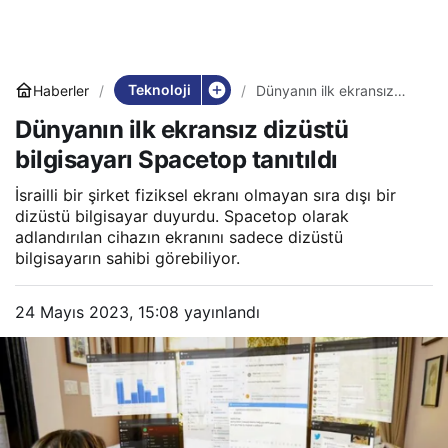
Teknoloji
Haberler
Dünyanın ilk ekransız
dizüstü bilgisayarı
Dünyanın ilk ekransız dizüstü
Spacetop tanıtıldı
bilgisayarı Spacetop tanıtıldı
İsrailli bir şirket fiziksel ekranı olmayan sıra dışı bir
dizüstü bilgisayar duyurdu. Spacetop olarak
adlandırılan cihazın ekranını sadece dizüstü
bilgisayarın sahibi görebiliyor.
24 Mayıs 2023, 15:08
yayınlandı