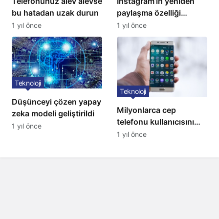
Telefonunuz alev alevse
Instagram’ın yeniden
bu hatadan uzak durun
paylaşma özelliği
kullanıma açıldı
1 yıl önce
1 yıl önce
Teknoloji
Teknoloji
Düşünceyi çözen yapay
Milyonlarca cep
zeka modeli geliştirildi
telefonu kullanıcısını
1 yıl önce
ilgilendiren karar: 31
1 yıl önce
Temmuz’da hepsi
silinecek