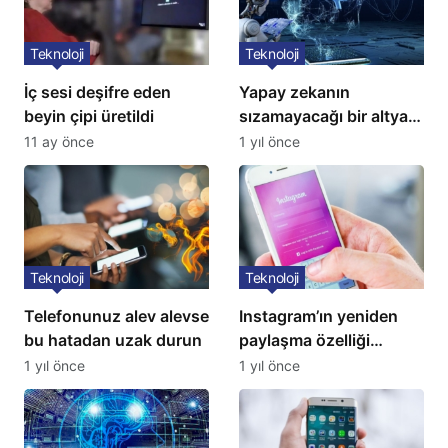
Teknoloji
Teknoloji
İç sesi deşifre eden
Yapay zekanın
beyin çipi üretildi
sızamayacağı bir altyapı
geliştirildi
11 ay önce
1 yıl önce
Teknoloji
Teknoloji
Telefonunuz alev alevse
Instagram’ın yeniden
bu hatadan uzak durun
paylaşma özelliği
kullanıma açıldı
1 yıl önce
1 yıl önce