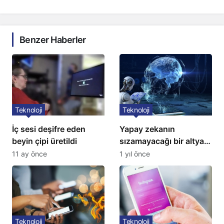
Benzer Haberler
Teknoloji
Teknoloji
İç sesi deşifre eden
Yapay zekanın
beyin çipi üretildi
sızamayacağı bir altyapı
geliştirildi
11 ay önce
1 yıl önce
Teknoloji
Teknoloji