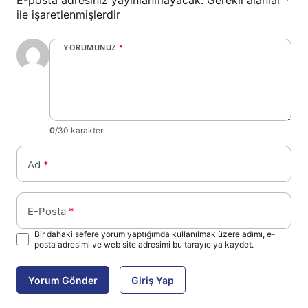
E-posta adresiniz yayınlanmayacak.
Gerekli alanlar
*
ile işaretlenmişlerdir
YORUMUNUZ
*
0
/30 karakter
Ad
*
E-Posta
*
Bir dahaki sefere yorum yaptığımda kullanılmak üzere adımı, e-
posta adresimi ve web site adresimi bu tarayıcıya kaydet.
Yorum Gönder
Giriş Yap