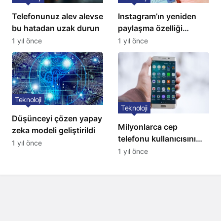
Telefonunuz alev alevse
Instagram’ın yeniden
bu hatadan uzak durun
paylaşma özelliği
kullanıma açıldı
1 yıl önce
1 yıl önce
Teknoloji
Teknoloji
Düşünceyi çözen yapay
Milyonlarca cep
zeka modeli geliştirildi
telefonu kullanıcısını
1 yıl önce
ilgilendiren karar: 31
1 yıl önce
Temmuz’da hepsi
silinecek