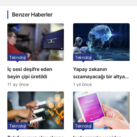
Benzer Haberler
Teknoloji
Teknoloji
İç sesi deşifre eden
Yapay zekanın
beyin çipi üretildi
sızamayacağı bir altyapı
geliştirildi
11 ay önce
1 yıl önce
Teknoloji
Teknoloji