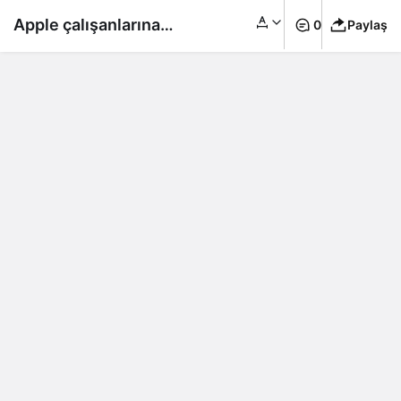
Apple çalışanlarına
0
Paylaş
yapay zekâ kullanımını
yasakladı