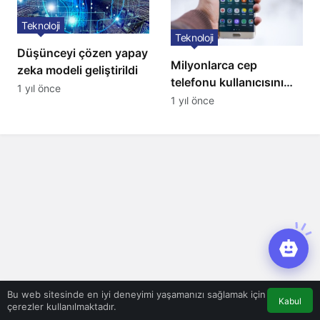
Teknoloji
Teknoloji
Düşünceyi çözen yapay
Milyonlarca cep
zeka modeli geliştirildi
telefonu kullanıcısını
1 yıl önce
ilgilendiren karar: 31
1 yıl önce
Temmuz’da hepsi
silinecek
Bu web sitesinde en iyi deneyimi yaşamanızı sağlamak için
Kabul
çerezler kullanılmaktadır.