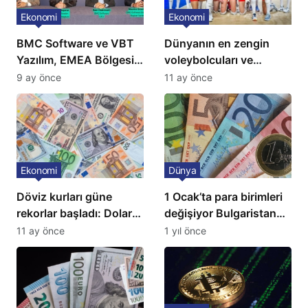
Ekonomi
Ekonomi
BMC Software ve VBT
Dünyanın en zengin
Yazılım, EMEA Bölgesi
voleybolcuları ve
için Türkiye’de
servetleri açıklandı:
9 ay önce
11 ay önce
‘Mükemmeliyet Merkezi’
Listede 2 Türk yıldız
kuruyor
bulunuyor
Ekonomi
Dünya
Döviz kurları güne
1 Ocak’ta para birimleri
rekorlar başladı: Dolar
değişiyor Bulgaristan
ve euro sert yükseldi
Euro’ya geçiyor
11 ay önce
1 yıl önce