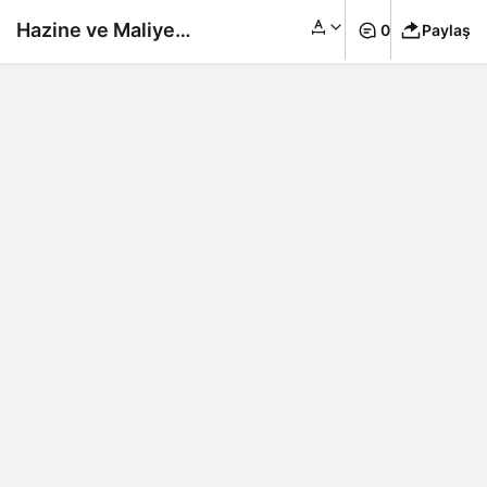
Hazine ve Maliye
0
Paylaş
Bakanlığı açıkladı:
Türkiye’nin dış borcu
2024’te yükseldi