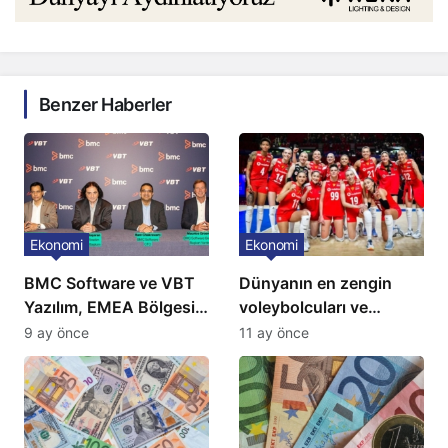
Benzer Haberler
Ekonomi
Ekonomi
BMC Software ve VBT
Dünyanın en zengin
Yazılım, EMEA Bölgesi
voleybolcuları ve
için Türkiye’de
servetleri açıklandı:
9 ay önce
11 ay önce
‘Mükemmeliyet Merkezi’
Listede 2 Türk yıldız
kuruyor
bulunuyor