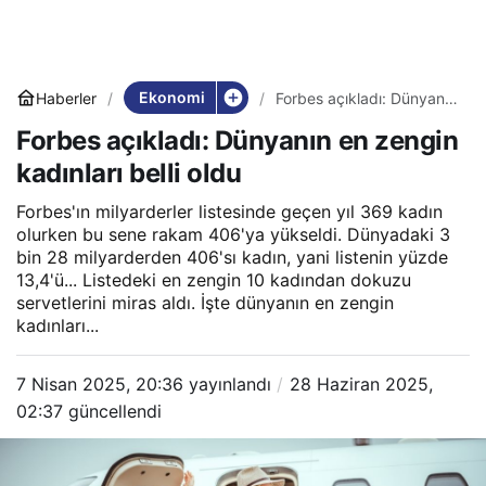
Ekonomi
Haberler
Forbes açıkladı: Dünyanın
en zengin kadınları belli
Forbes açıkladı: Dünyanın en zengin
oldu
kadınları belli oldu
Forbes'ın milyarderler listesinde geçen yıl 369 kadın
olurken bu sene rakam 406'ya yükseldi. Dünyadaki 3
bin 28 milyarderden 406'sı kadın, yani listenin yüzde
13,4'ü... Listedeki en zengin 10 kadından dokuzu
servetlerini miras aldı. İşte dünyanın en zengin
kadınları...
7 Nisan 2025, 20:36
yayınlandı
28 Haziran 2025,
02:37
güncellendi