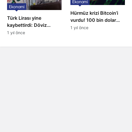
Ekonomi
Ekonomi
Hürmüz krizi Bitcoin’i
Türk Lirası yine
vurdu! 100 bin dolar
kaybettirdi: Döviz
seviyesi kırıldı
1 yıl önce
kurları yükseldi
1 yıl önce