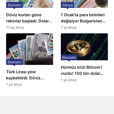
Ekonomi
Dünya
Döviz kurları güne
1 Ocak’ta para birimleri
rekorlar başladı: Dolar
değişiyor Bulgaristan
ve euro sert yükseldi
Euro’ya geçiyor
11 ay önce
1 yıl önce
Ekonomi
Ekonomi
Hürmüz krizi Bitcoin’i
Türk Lirası yine
vurdu! 100 bin dolar
kaybettirdi: Döviz
seviyesi kırıldı
1 yıl önce
kurları yükseldi
1 yıl önce