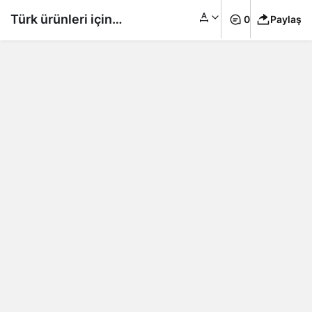
Türk ürünleri için
0
Paylaş
İngiltere artık daha
büyük bir pazar