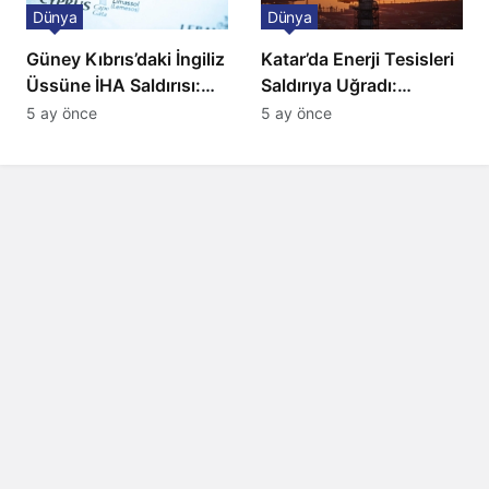
Dünya
Dünya
Güney Kıbrıs’daki İngiliz
Katar’da Enerji Tesisleri
Üssüne İHA Saldırısı:
Saldırıya Uğradı:
Patlama, Sirenler ve
Avrupa’da Doğalgaz
5 ay önce
5 ay önce
Alarm Durumu
Fiyatlarında Sert Artış