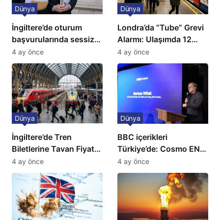
Dünya
Dünya
İngiltere’de oturum
Londra’da “Tube” Grevi
başvurularında sessiz
Alarmı: Ulaşımda 12
kriz: Büyükelçilikten
Günlük Kaos Kapıda
4 ay önce
4 ay önce
açıklama!
Dünya
Dünya
İngiltere’de Tren
BBC içerikleri
Biletlerine Tavan Fiyat:
Türkiye’de: Cosmo EN
Ulaşımda Yeni
ve BBC Player yayında
4 ay önce
4 ay önce
Düzenleme