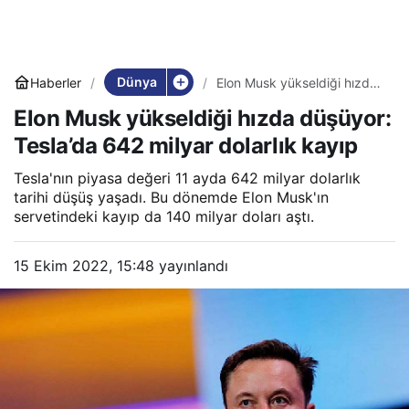
Dünya
Haberler
Elon Musk yükseldiği hızda
düşüyor: Tesla’da 642
Elon Musk yükseldiği hızda düşüyor:
milyar dolarlık kayıp
Tesla’da 642 milyar dolarlık kayıp
Tesla'nın piyasa değeri 11 ayda 642 milyar dolarlık
tarihi düşüş yaşadı. Bu dönemde Elon Musk'ın
servetindeki kayıp da 140 milyar doları aştı.
15 Ekim 2022, 15:48
yayınlandı