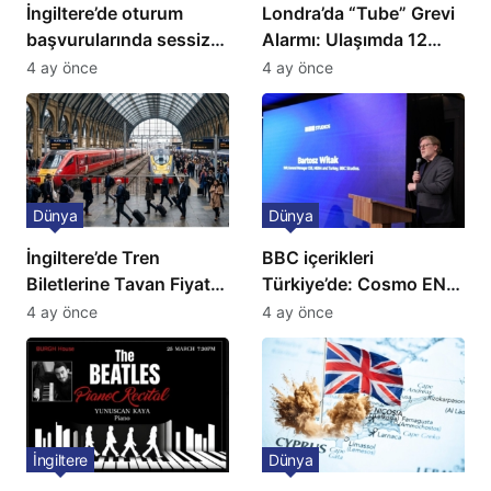
İngiltere’de oturum
Londra’da “Tube” Grevi
başvurularında sessiz
Alarmı: Ulaşımda 12
kriz: Büyükelçilikten
Günlük Kaos Kapıda
4 ay önce
4 ay önce
açıklama!
Dünya
Dünya
İngiltere’de Tren
BBC içerikleri
Biletlerine Tavan Fiyat:
Türkiye’de: Cosmo EN
Ulaşımda Yeni
ve BBC Player yayında
4 ay önce
4 ay önce
Düzenleme
İngiltere
Dünya