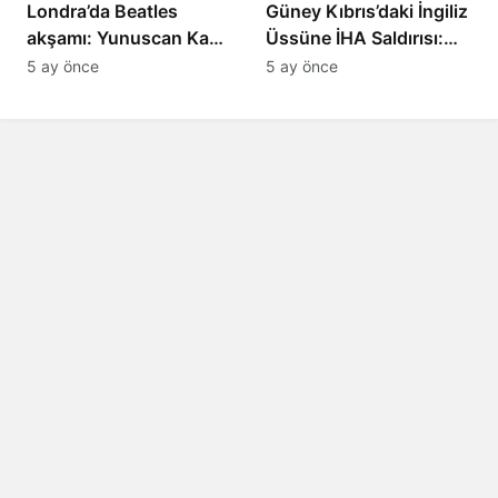
Londra’da Beatles
Güney Kıbrıs’daki İngiliz
akşamı: Yunuscan Kaya
Üssüne İHA Saldırısı:
klasik yorumuyla
Patlama, Sirenler ve
5 ay önce
5 ay önce
sahnede
Alarm Durumu