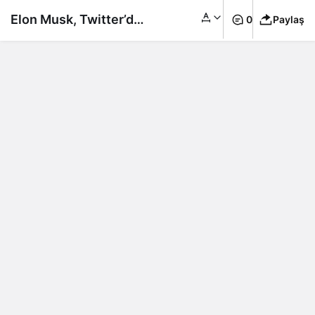
Elon Musk, Twitter’da
0
Paylaş
para ödemeyen
kullanıcılara bir
kısıtlama daha
getiriyor!