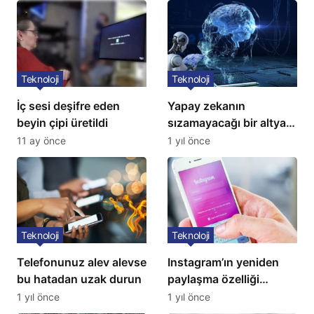
Teknoloji
Teknoloji
İç sesi deşifre eden
Yapay zekanın
beyin çipi üretildi
sızamayacağı bir altyapı
geliştirildi
11 ay önce
1 yıl önce
Teknoloji
Teknoloji
Telefonunuz alev alevse
Instagram’ın yeniden
bu hatadan uzak durun
paylaşma özelliği
kullanıma açıldı
1 yıl önce
1 yıl önce