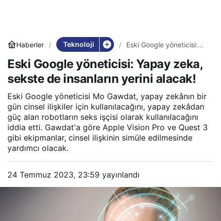
Teknoloji
Haberler
Eski Google yöneticisi:
Yapay zeka, sekste de
Eski Google yöneticisi: Yapay zeka,
insanların yerini alacak!
sekste de insanların yerini alacak!
Eski Google yöneticisi Mo Gawdat, yapay zekânın bir
gün cinsel ilişkiler için kullanılacağını, yapay zekâdan
güç alan robotların seks işçisi olarak kullanılacağını
iddia etti. Gawdat'a göre Apple Vision Pro ve Quest 3
gibi ekipmanlar, cinsel ilişkinin simüle edilmesinde
yardımcı olacak.
24 Temmuz 2023, 23:59
yayınlandı