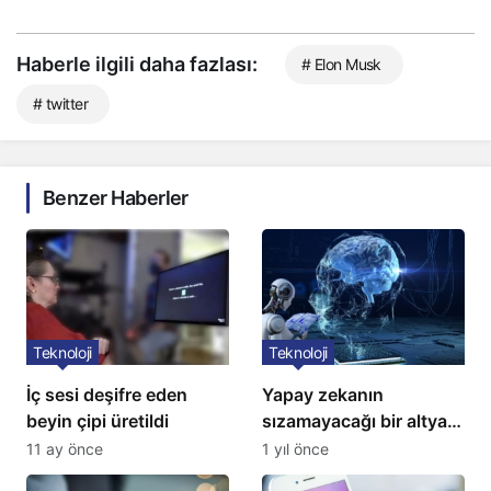
Haberle ilgili daha fazlası:
# Elon Musk
# twitter
Benzer Haberler
Teknoloji
Teknoloji
İç sesi deşifre eden
Yapay zekanın
beyin çipi üretildi
sızamayacağı bir altyapı
geliştirildi
11 ay önce
1 yıl önce