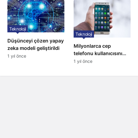
Teknoloji
Teknoloji
Düşünceyi çözen yapay
Milyonlarca cep
zeka modeli geliştirildi
telefonu kullanıcısını
1 yıl önce
ilgilendiren karar: 31
1 yıl önce
Temmuz’da hepsi
silinecek