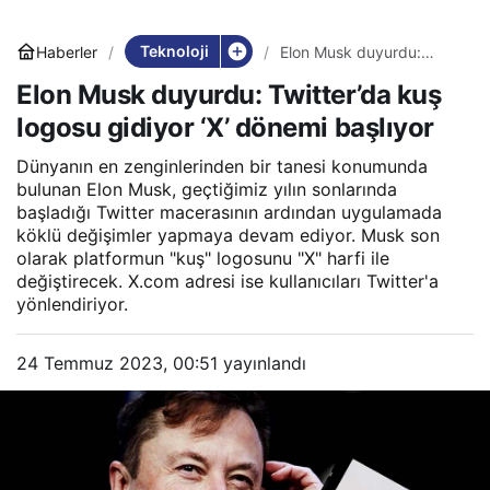
Teknoloji
Haberler
Elon Musk duyurdu:
Twitter’da kuş logosu
Elon Musk duyurdu: Twitter’da kuş
gidiyor ‘X’ dönemi
başlıyor
logosu gidiyor ‘X’ dönemi başlıyor
Dünyanın en zenginlerinden bir tanesi konumunda
bulunan Elon Musk, geçtiğimiz yılın sonlarında
başladığı Twitter macerasının ardından uygulamada
köklü değişimler yapmaya devam ediyor. Musk son
olarak platformun "kuş" logosunu "X" harfi ile
değiştirecek. X.com adresi ise kullanıcıları Twitter'a
yönlendiriyor.
24 Temmuz 2023, 00:51
yayınlandı