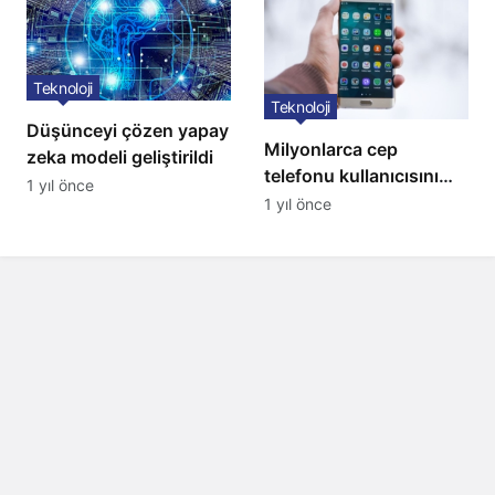
Teknoloji
Teknoloji
Düşünceyi çözen yapay
Milyonlarca cep
zeka modeli geliştirildi
telefonu kullanıcısını
1 yıl önce
ilgilendiren karar: 31
1 yıl önce
Temmuz’da hepsi
silinecek