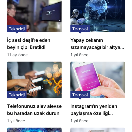
Teknoloji
Teknoloji
İç sesi deşifre eden
Yapay zekanın
beyin çipi üretildi
sızamayacağı bir altyapı
geliştirildi
11 ay önce
1 yıl önce
Teknoloji
Teknoloji
Telefonunuz alev alevse
Instagram’ın yeniden
bu hatadan uzak durun
paylaşma özelliği
kullanıma açıldı
1 yıl önce
1 yıl önce