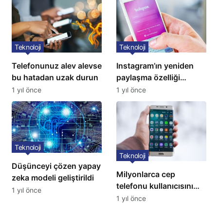
Teknoloji
Teknoloji
Telefonunuz alev alevse
Instagram’ın yeniden
bu hatadan uzak durun
paylaşma özelliği
kullanıma açıldı
1 yıl önce
1 yıl önce
Teknoloji
Teknoloji
Düşünceyi çözen yapay
Milyonlarca cep
zeka modeli geliştirildi
telefonu kullanıcısını
1 yıl önce
ilgilendiren karar: 31
1 yıl önce
Temmuz’da hepsi