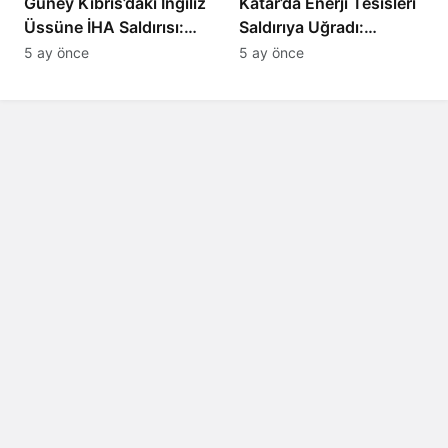
Güney Kıbrıs’daki İngiliz
Katar’da Enerji Tesisleri
Üssüne İHA Saldırısı:
Saldırıya Uğradı:
Patlama, Sirenler ve
Avrupa’da Doğalgaz
5 ay önce
5 ay önce
Alarm Durumu
Fiyatlarında Sert Artış