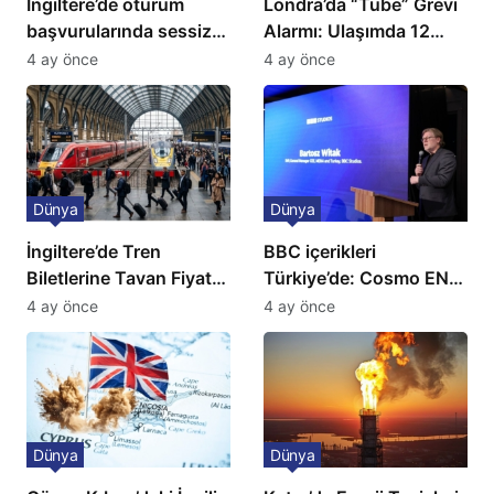
İngiltere’de oturum
Londra’da “Tube” Grevi
başvurularında sessiz
Alarmı: Ulaşımda 12
kriz: Büyükelçilikten
Günlük Kaos Kapıda
4 ay önce
4 ay önce
açıklama!
Dünya
Dünya
İngiltere’de Tren
BBC içerikleri
Biletlerine Tavan Fiyat:
Türkiye’de: Cosmo EN
Ulaşımda Yeni
ve BBC Player yayında
4 ay önce
4 ay önce
Düzenleme
Dünya
Dünya