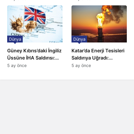
Düzenleme
Dünya
Dünya
Güney Kıbrıs’daki İngiliz
Katar’da Enerji Tesisleri
Üssüne İHA Saldırısı:
Saldırıya Uğradı:
Patlama, Sirenler ve
Avrupa’da Doğalgaz
5 ay önce
5 ay önce
Alarm Durumu
Fiyatlarında Sert Artış