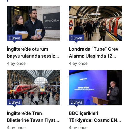
Dünya
Dünya
İngiltere’de oturum
Londra’da “Tube” Grevi
başvurularında sessiz
Alarmı: Ulaşımda 12
kriz: Büyükelçilikten
Günlük Kaos Kapıda
4 ay önce
4 ay önce
açıklama!
Dünya
Dünya
İngiltere’de Tren
BBC içerikleri
Biletlerine Tavan Fiyat:
Türkiye’de: Cosmo EN
Ulaşımda Yeni
ve BBC Player yayında
4 ay önce
4 ay önce