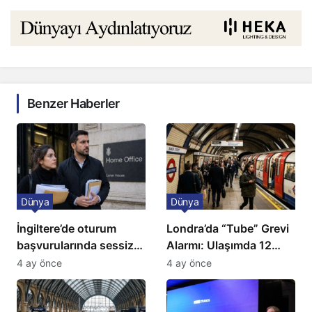
Benzer Haberler
Dünya
Dünya
İngiltere’de oturum
Londra’da “Tube” Grevi
başvurularında sessiz
Alarmı: Ulaşımda 12
kriz: Büyükelçilikten
Günlük Kaos Kapıda
4 ay önce
4 ay önce
açıklama!