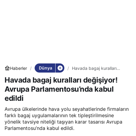
Dünya
Haberler
Havada bagaj kuralları
değişiyor! Avrupa
Havada bagaj kuralları değişiyor!
Parlamentosu’nda kabul
edildi
Avrupa Parlamentosu’nda kabul
edildi
Avrupa ülkelerinde hava yolu seyahatlerinde firmaların
farklı bagaj uygulamalarının tek tipleştirilmesine
yönelik tavsiye niteliği taşıyan karar tasarısı Avrupa
Parlamentosu’nda kabul edildi.