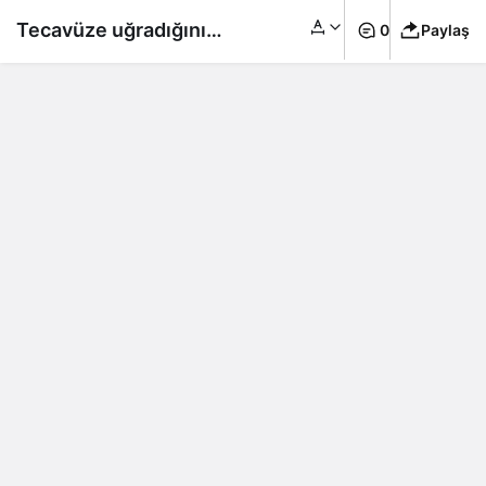
Tecavüze uğradığını
0
Paylaş
sosyal medya
gördüğü video ile
öğrendi