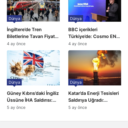
Dünya
Dünya
İngiltere’de Tren
BBC içerikleri
Biletlerine Tavan Fiyat:
Türkiye’de: Cosmo EN
Ulaşımda Yeni
ve BBC Player yayında
4 ay önce
4 ay önce
Düzenleme
Dünya
Dünya
Güney Kıbrıs’daki İngiliz
Katar’da Enerji Tesisleri
Üssüne İHA Saldırısı:
Saldırıya Uğradı:
Patlama, Sirenler ve
Avrupa’da Doğalgaz
5 ay önce
5 ay önce
Alarm Durumu
Fiyatlarında Sert Artış