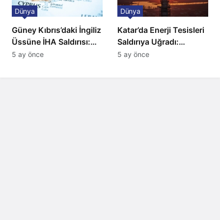
Dünya
Dünya
Güney Kıbrıs’daki İngiliz
Katar’da Enerji Tesisleri
Üssüne İHA Saldırısı:
Saldırıya Uğradı:
Patlama, Sirenler ve
Avrupa’da Doğalgaz
5 ay önce
5 ay önce
Alarm Durumu
Fiyatlarında Sert Artış