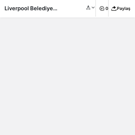
Liverpool Belediye
0
Paylaş
Başkanı gözaltına
alındı