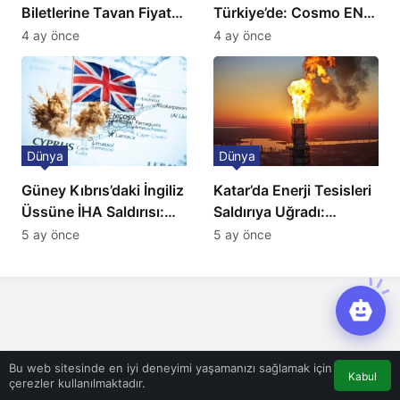
Biletlerine Tavan Fiyat:
Türkiye’de: Cosmo EN
Ulaşımda Yeni
ve BBC Player yayında
4 ay önce
4 ay önce
Düzenleme
Dünya
Dünya
Güney Kıbrıs’daki İngiliz
Katar’da Enerji Tesisleri
Üssüne İHA Saldırısı:
Saldırıya Uğradı:
Patlama, Sirenler ve
Avrupa’da Doğalgaz
5 ay önce
5 ay önce
Alarm Durumu
Fiyatlarında Sert Artış
Bu web sitesinde en iyi deneyimi yaşamanızı sağlamak için
Kabul
çerezler kullanılmaktadır.