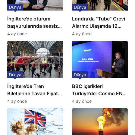
Dünya
Dünya
İngiltere’de oturum
Londra’da “Tube” Grevi
başvurularında sessiz
Alarmı: Ulaşımda 12
kriz: Büyükelçilikten
Günlük Kaos Kapıda
4 ay önce
4 ay önce
açıklama!
Dünya
Dünya
İngiltere’de Tren
BBC içerikleri
Biletlerine Tavan Fiyat:
Türkiye’de: Cosmo EN
Ulaşımda Yeni
ve BBC Player yayında
4 ay önce
4 ay önce
Düzenleme