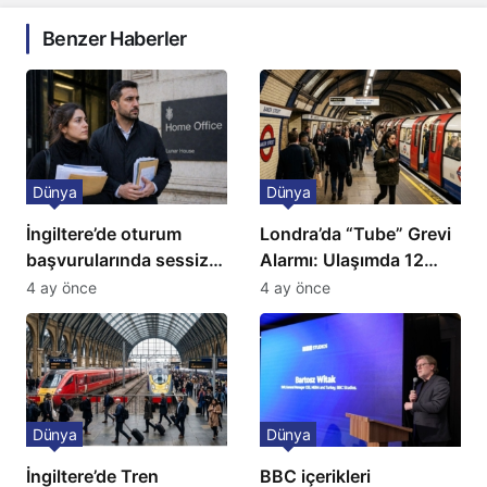
Benzer Haberler
Dünya
Dünya
İngiltere’de oturum
Londra’da “Tube” Grevi
başvurularında sessiz
Alarmı: Ulaşımda 12
kriz: Büyükelçilikten
Günlük Kaos Kapıda
4 ay önce
4 ay önce
açıklama!
Dünya
Dünya
İngiltere’de Tren
BBC içerikleri