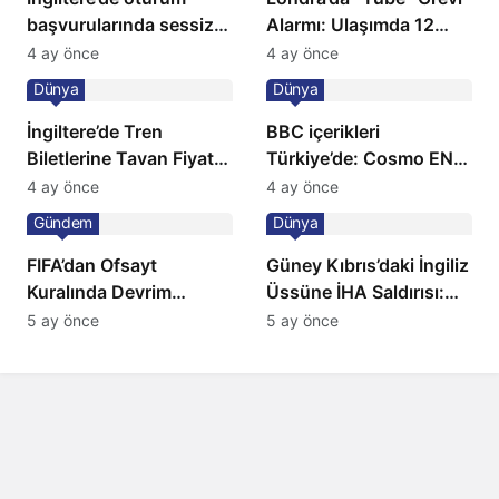
başvurularında sessiz
Alarmı: Ulaşımda 12
kriz: Büyükelçilikten
Günlük Kaos Kapıda
4 ay önce
4 ay önce
açıklama!
Dünya
Dünya
İngiltere’de Tren
BBC içerikleri
Biletlerine Tavan Fiyat:
Türkiye’de: Cosmo EN
Ulaşımda Yeni
ve BBC Player yayında
4 ay önce
4 ay önce
Düzenleme
Gündem
Dünya
FIFA’dan Ofsayt
Güney Kıbrıs’daki İngiliz
Kuralında Devrim
Üssüne İHA Saldırısı:
Niteliğinde Onay
Patlama, Sirenler ve
5 ay önce
5 ay önce
Alarm Durumu