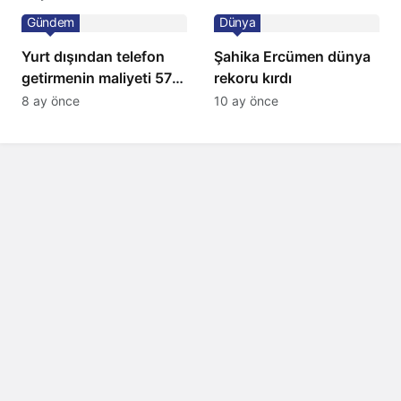
Gündem
Dünya
Yurt dışından telefon
Şahika Ercümen dünya
getirmenin maliyeti 57
rekoru kırdı
bin lira oldu
8 ay önce
10 ay önce