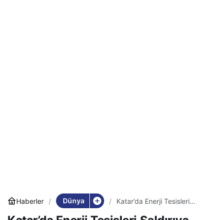
Dünya
Haberler
Katar’da Enerji Tesisleri
Saldırıya Uğradı: Avrupa’da
Doğalgaz Fiyatlarında Sert