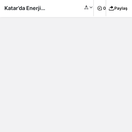
Katar’da Enerji
0
Paylaş
Tesisleri Saldırıya
Uğradı: Avrupa’da
Doğalgaz Fiyatlarında
Sert Artış