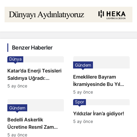
Benzer Haberler
Dünya
Gündem
Katar’da Enerji Tesisleri
Emeklilere Bayram
Saldırıya Uğradı:
İkramiyesinde Bu Yıl
Avrupa’da Doğalgaz
5 ay önce
Artış Gelmeyecek
5 ay önce
Fiyatlarında Sert Artış
Spor
Gündem
Yıldızlar İran’a gidiyor!
Bedelli Askerlik
5 ay önce
Ücretine Resmî Zam
Geliyor
5 ay önce