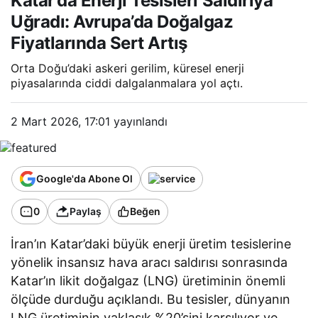
Katar’da Enerji Tesisleri Saldırıya
Artış
Uğradı: Avrupa’da Doğalgaz
Fiyatlarında Sert Artış
Orta Doğu’daki askeri gerilim, küresel enerji
piyasalarında ciddi dalgalanmalara yol açtı.
2 Mart 2026, 17:01
yayınlandı
Google'da Abone Ol
0
Paylaş
Beğen
İran’ın Katar’daki büyük enerji üretim tesislerine
yönelik insansız hava aracı saldırısı sonrasında
Katar’ın likit doğalgaz (LNG) üretiminin önemli
ölçüde durduğu açıklandı. Bu tesisler, dünyanın
LNG üretiminin yaklaşık %20’sini karşılıyor ve