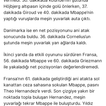
vermedi. 30. dakikada Kounde’nin şutunda
Höjbjerg altıpasın içinde golü önlerken, 37.
dakikada Giroud ve 40. dakikada Mbappe’nin
yaptığı vuruşlarda meşin yuvarlak auta çıktı.
Danimarka ise en net pozisyonunu ani atak
sonucunda buldu. 36. dakikada Cornelius’un
şutunda meşin yuvarlak yan ağlarda kaldı.
İkinci yarıda da etkili oyununu sürdüren Fransa,
56. dakikada Mbappe ve 60. dakikada Griezmann
ile yakaladığı net pozisyonları değerlendiremedi.
Fransa’nın 61. dakikada geliştirdiği ani atakta sol
kanattan ceza sahasına sokulan Mbappe, pasını
Theo Hernandez’e verdi. Son çizgiye yakın bir
noktada topla buluşan Hernandez, meşin
yuvarlağı tekrar Mbappe ile buluşturdu. Yıldız