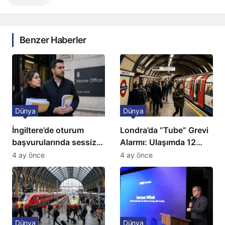
Benzer Haberler
Dünya
Dünya
İngiltere’de oturum
Londra’da “Tube” Grevi
başvurularında sessiz
Alarmı: Ulaşımda 12
kriz: Büyükelçilikten
Günlük Kaos Kapıda
4 ay önce
4 ay önce
açıklama!
Dünya
Dünya