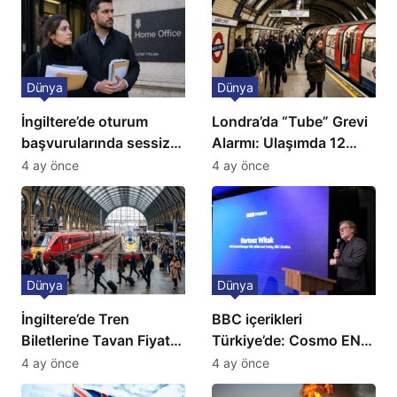
Dünya
Dünya
İngiltere’de oturum
Londra’da “Tube” Grevi
başvurularında sessiz
Alarmı: Ulaşımda 12
kriz: Büyükelçilikten
Günlük Kaos Kapıda
4 ay önce
4 ay önce
açıklama!
Dünya
Dünya
İngiltere’de Tren
BBC içerikleri
Biletlerine Tavan Fiyat:
Türkiye’de: Cosmo EN
Ulaşımda Yeni
ve BBC Player yayında
4 ay önce
4 ay önce
Düzenleme