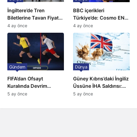
İngiltere’de Tren
BBC içerikleri
Biletlerine Tavan Fiyat:
Türkiye’de: Cosmo EN
Ulaşımda Yeni
ve BBC Player yayında
4 ay önce
4 ay önce
Düzenleme
Gündem
Dünya
FIFA’dan Ofsayt
Güney Kıbrıs’daki İngiliz
Kuralında Devrim
Üssüne İHA Saldırısı:
Niteliğinde Onay
Patlama, Sirenler ve
5 ay önce
5 ay önce
Alarm Durumu