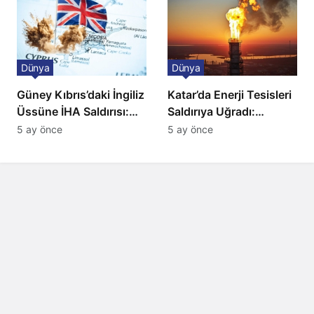
Dünya
Dünya
Güney Kıbrıs’daki İngiliz
Katar’da Enerji Tesisleri
Üssüne İHA Saldırısı:
Saldırıya Uğradı:
Patlama, Sirenler ve
Avrupa’da Doğalgaz
5 ay önce
5 ay önce
Alarm Durumu
Fiyatlarında Sert Artış