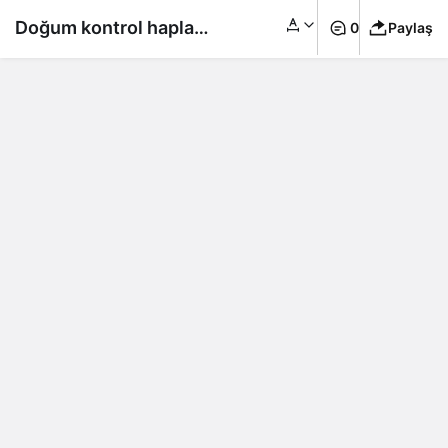
Doğum kontrol hapları
0
Paylaş
ile ilgili inanılmaz
araştırma: Eşcinsel
olduklarını açıkladılar