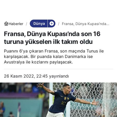
Dünya
Haberler
Fransa, Dünya Kupası’nda
son 16 turuna yükselen ilk
Fransa, Dünya Kupası’nda son 16
takım oldu
turuna yükselen ilk takım oldu
Puanını 6'ya çıkaran Fransa, son maçında Tunus ile
karşılaşacak. Bir puanda kalan Danimarka ise
Avustralya ile kozlarını paylaşacak.
26 Kasım 2022, 22:45
yayınlandı