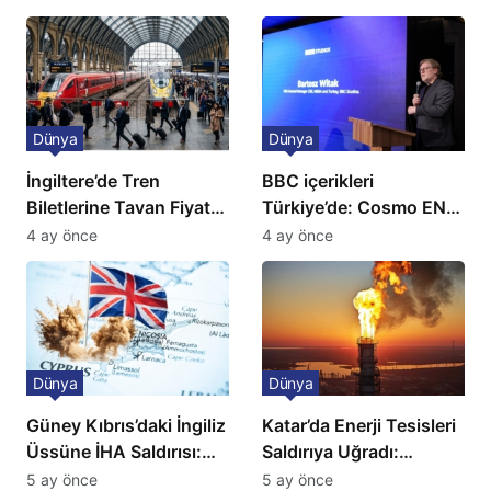
açıklama!
Dünya
Dünya
İngiltere’de Tren
BBC içerikleri
Biletlerine Tavan Fiyat:
Türkiye’de: Cosmo EN
Ulaşımda Yeni
ve BBC Player yayında
4 ay önce
4 ay önce
Düzenleme
Dünya
Dünya
Güney Kıbrıs’daki İngiliz
Katar’da Enerji Tesisleri
Üssüne İHA Saldırısı:
Saldırıya Uğradı:
Patlama, Sirenler ve
Avrupa’da Doğalgaz
5 ay önce
5 ay önce