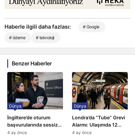
Haberle ilgili daha fazlası:
# Google
# ödeme
# teknoloji
Benzer Haberler
Dünya
Dünya
İngiltere’de oturum
Londra’da “Tube” Grevi
başvurularında sessiz
Alarmı: Ulaşımda 12
kriz: Büyükelçilikten
Günlük Kaos Kapıda
4 ay önce
4 ay önce