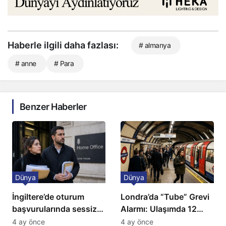
Haberle ilgili daha fazlası:
# almanya
# anne
# Para
Benzer Haberler
Dünya
Dünya
İngiltere’de oturum
Londra’da “Tube” Grevi
başvurularında sessiz
Alarmı: Ulaşımda 12
kriz: Büyükelçilikten
Günlük Kaos Kapıda
4 ay önce
4 ay önce