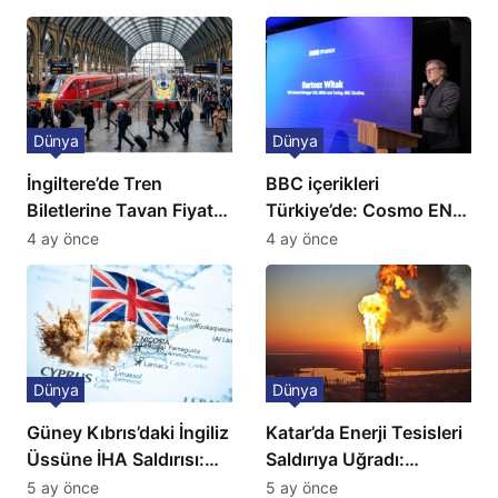
açıklama!
Dünya
Dünya
İngiltere’de Tren
BBC içerikleri
Biletlerine Tavan Fiyat:
Türkiye’de: Cosmo EN
Ulaşımda Yeni
ve BBC Player yayında
4 ay önce
4 ay önce
Düzenleme
Dünya
Dünya
Güney Kıbrıs’daki İngiliz
Katar’da Enerji Tesisleri
Üssüne İHA Saldırısı:
Saldırıya Uğradı:
Patlama, Sirenler ve
Avrupa’da Doğalgaz
5 ay önce
5 ay önce