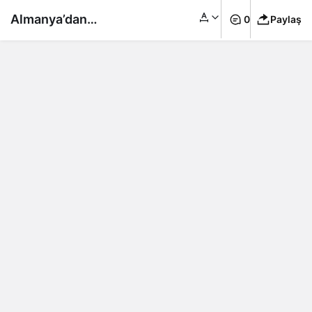
Almanya’dan
0
Paylaş
Türkiye’deki annelere
500 euro müjdesi