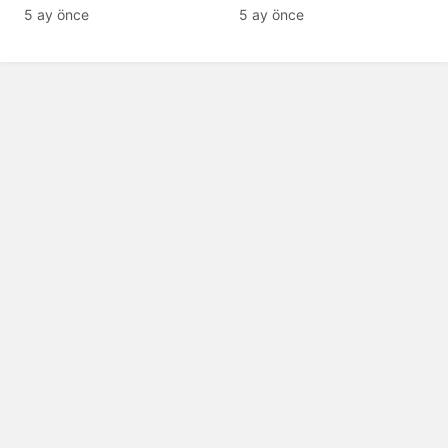
klasik yorumuyla
Patlama, Sirenler ve
5 ay önce
5 ay önce
sahnede
Alarm Durumu