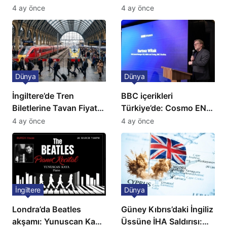
kriz: Büyükelçilikten
Günlük Kaos Kapıda
4 ay önce
4 ay önce
açıklama!
Dünya
Dünya
İngiltere’de Tren
BBC içerikleri
Biletlerine Tavan Fiyat:
Türkiye’de: Cosmo EN
Ulaşımda Yeni
ve BBC Player yayında
4 ay önce
4 ay önce
Düzenleme
İngiltere
Dünya
Londra’da Beatles
Güney Kıbrıs’daki İngiliz
akşamı: Yunuscan Kaya
Üssüne İHA Saldırısı: