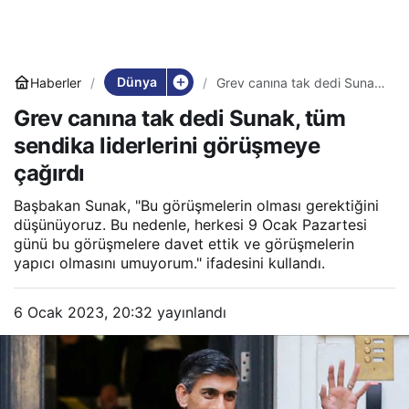
Dünya
Haberler
Grev canına tak dedi Sunak,
tüm sendika liderlerini
Grev canına tak dedi Sunak, tüm
görüşmeye çağırdı
sendika liderlerini görüşmeye
çağırdı
Başbakan Sunak, "Bu görüşmelerin olması gerektiğini
düşünüyoruz. Bu nedenle, herkesi 9 Ocak Pazartesi
günü bu görüşmelere davet ettik ve görüşmelerin
yapıcı olmasını umuyorum." ifadesini kullandı.
6 Ocak 2023, 20:32
yayınlandı