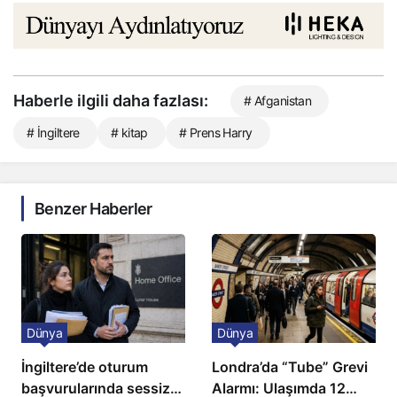
Haberle ilgili daha fazlası:
# Afganistan
# İngiltere
# kitap
# Prens Harry
Benzer Haberler
Dünya
Dünya
İngiltere’de oturum
Londra’da “Tube” Grevi
başvurularında sessiz
Alarmı: Ulaşımda 12