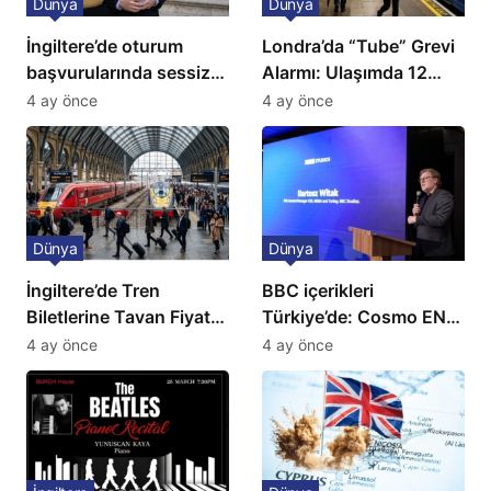
Dünya
Dünya
İngiltere’de oturum
Londra’da “Tube” Grevi
başvurularında sessiz
Alarmı: Ulaşımda 12
kriz: Büyükelçilikten
Günlük Kaos Kapıda
4 ay önce
4 ay önce
açıklama!
Dünya
Dünya
İngiltere’de Tren
BBC içerikleri
Biletlerine Tavan Fiyat:
Türkiye’de: Cosmo EN
Ulaşımda Yeni
ve BBC Player yayında
4 ay önce
4 ay önce
Düzenleme