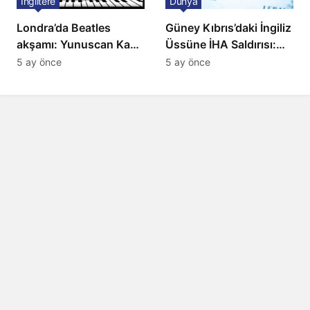
İngiltere
Dünya
Londra’da Beatles
Güney Kıbrıs’daki İngiliz
akşamı: Yunuscan Kaya
Üssüne İHA Saldırısı:
klasik yorumuyla
Patlama, Sirenler ve
5 ay önce
5 ay önce
sahnede
Alarm Durumu