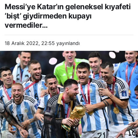
Messi’ye Katar’ın geleneksel kıyafeti
kupayı vermediler…
‘bişt’ giydirmeden kupayı
vermediler…
18 Aralık 2022, 22:55
yayınlandı