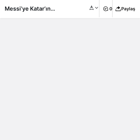
Messi’ye Katar’ın
0
Paylaş
geleneksel kıyafeti
‘bişt’ giydirmeden
kupayı vermediler…