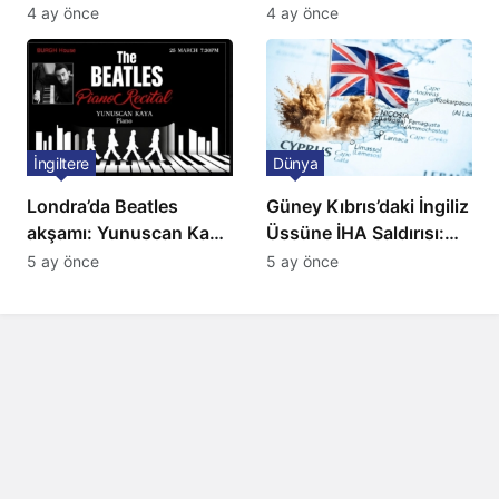
Ulaşımda Yeni
ve BBC Player yayında
4 ay önce
4 ay önce
Düzenleme
İngiltere
Dünya
Londra’da Beatles
Güney Kıbrıs’daki İngiliz
akşamı: Yunuscan Kaya
Üssüne İHA Saldırısı:
klasik yorumuyla
Patlama, Sirenler ve
5 ay önce
5 ay önce
sahnede
Alarm Durumu