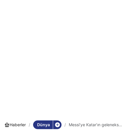
Dünya
Haberler
Messi’ye Katar’ın geleneksel
kıyafeti ‘bişt’ giydirmeden