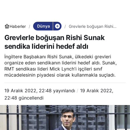
Dünya
Haberler
Grevlerle boğuşan Rishi
Sunak sendika liderini hedef
Grevlerle boğuşan Rishi Sunak
aldı
sendika liderini hedef aldı
İngiltere Başbakanı Rishi Sunak, ülkedeki grevleri
organize eden sendikanın liderini hedef aldı. Sunak,
RMT sendikası lideri Mick Lynch'i işçileri sınıf
mücadelesinin piyadesi olarak kullanmakla suçladı.
19 Aralık 2022, 22:48
yayınlandı
19 Aralık 2022,
22:48
güncellendi