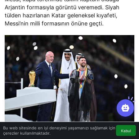
Arjantin formasıyla görüntü veremedi. Siyah
tülden hazırlanan Katar geleneksel kıyafeti,
Messi’nin milli formasının önüne geçti.
Bu web sitesinde en iyi deneyimi yaşamanızı sağlamak için
Kabul
Yıldız futbolcu ilk fırsatta ‘bişt’i üzerinden çıkarıp
çerezler kullanılmaktadır.