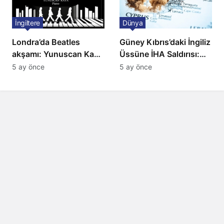
İngiltere
Dünya
Londra’da Beatles
Güney Kıbrıs’daki İngiliz
akşamı: Yunuscan Kaya
Üssüne İHA Saldırısı:
klasik yorumuyla
Patlama, Sirenler ve
5 ay önce
5 ay önce
sahnede
Alarm Durumu