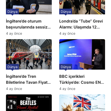
Dünya
Dünya
İngiltere’de oturum
Londra’da “Tube” Grevi
başvurularında sessiz
Alarmı: Ulaşımda 12
kriz: Büyükelçilikten
Günlük Kaos Kapıda
4 ay önce
4 ay önce
açıklama!
Dünya
Dünya
İngiltere’de Tren
BBC içerikleri
Biletlerine Tavan Fiyat:
Türkiye’de: Cosmo EN
Ulaşımda Yeni
ve BBC Player yayında
4 ay önce
4 ay önce
Düzenleme