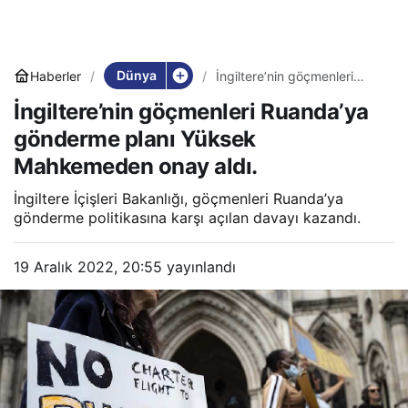
Dünya
Haberler
İngiltere’nin göçmenleri
Ruanda’ya gönderme planı
İngiltere’nin göçmenleri Ruanda’ya
Yüksek Mahkemeden onay
aldı.
gönderme planı Yüksek
Mahkemeden onay aldı.
İngiltere İçişleri Bakanlığı, göçmenleri Ruanda’ya
gönderme politikasına karşı açılan davayı kazandı.
19 Aralık 2022, 20:55
yayınlandı