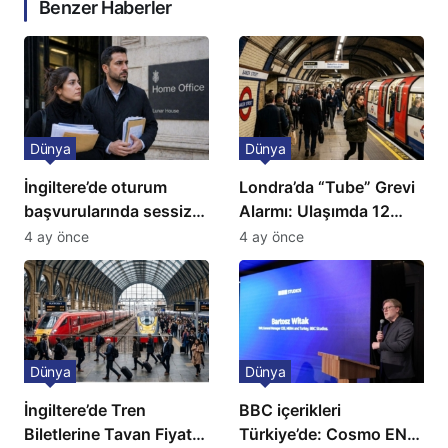
Benzer Haberler
Dünya
Dünya
İngiltere’de oturum
Londra’da “Tube” Grevi
başvurularında sessiz
Alarmı: Ulaşımda 12
kriz: Büyükelçilikten
Günlük Kaos Kapıda
4 ay önce
4 ay önce
açıklama!
Dünya
Dünya
İngiltere’de Tren
BBC içerikleri
Biletlerine Tavan Fiyat:
Türkiye’de: Cosmo EN