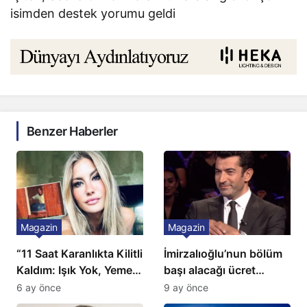
isimden destek yorumu geldi
Benzer Haberler
Magazin
Magazin
“11 Saat Karanlıkta Kilitli
İmirzalıoğlu’nun bölüm
Kaldım: Işık Yok, Yemek
başı alacağı ücret
Yok, Tuvalet Yok!”
Türkiye’de bir ilk:
6 ay önce
9 ay önce
Çağla Şikel’den Şok
Gözünü 2 ilçeye dikti!