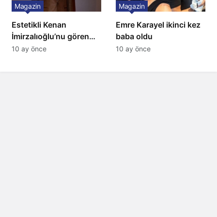
Magazin
Magazin
Estetikli Kenan
Emre Karayel ikinci kez
İmirzalıoğlu’nu gören
baba oldu
tanıyamıyor: Son hali
10 ay önce
10 ay önce
şaşırttı