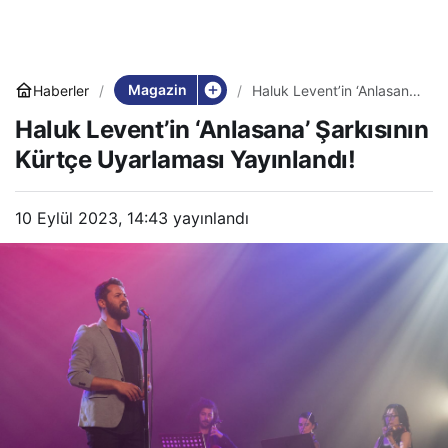
Magazin
Haberler
Haluk Levent’in ‘Anlasana’
Şarkısının Kürtçe
Haluk Levent’in ‘Anlasana’ Şarkısının
Uyarlaması Yayınlandı!
Kürtçe Uyarlaması Yayınlandı!
10 Eylül 2023, 14:43
yayınlandı