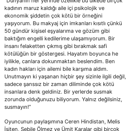
“Dünyanın her yerinde özellikle bu ülkede birçok
kadının maruz kaldığı aile içi psikolojik ve
ekonomik şiddetin çok kötü bir örneğini
yaşıyorum. Bu makyaj için imkanları kısıtlı çünkü
50 gündür kişisel eşyalarıma ve gözüm gibi
baktığım engelli kedilerime ulaşamıyorum. Bir
insanı felaketten çıkmış gibi bırakmak safi
kötülüğün bir göstergesi. Hayatım boyunca he
iyilikle, canlara dokunmaktan beslendim. Ben
kadın hakları için ailemi bile karşıma aldım.
Unutmayın ki yaşanan hiçbir şey sizinle ilgili değil,
sadece şanssız bir zaman diliminde çok kötü
insanlara denk geldiniz. Bir yerlerde susmak
zorunda olduğunuzu biliyorum. Yalnız değilsiniz,
susmayın!”
Oyuncunun paylaşımına Ceren Hindistan, Melis
İşiten, Sebile Ölmez ve Ümit Karalar gibi birçok