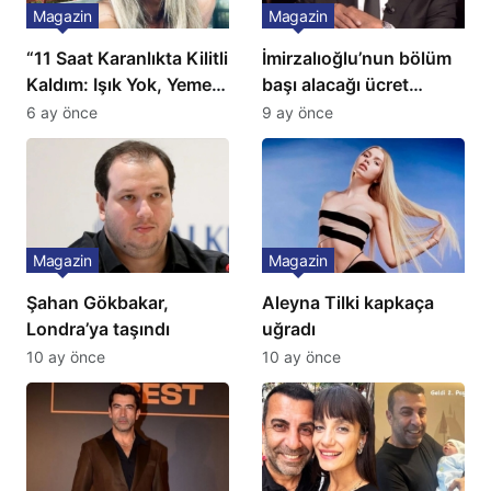
Magazin
Magazin
“11 Saat Karanlıkta Kilitli
İmirzalıoğlu’nun bölüm
Kaldım: Işık Yok, Yemek
başı alacağı ücret
Yok, Tuvalet Yok!”
Türkiye’de bir ilk:
6 ay önce
9 ay önce
Çağla Şikel’den Şok
Gözünü 2 ilçeye dikti!
İtiraf
Magazin
Magazin
Şahan Gökbakar,
Aleyna Tilki kapkaça
Londra’ya taşındı
uğradı
10 ay önce
10 ay önce