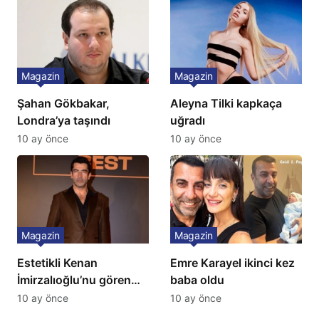
İtiraf
Magazin
Magazin
Şahan Gökbakar,
Aleyna Tilki kapkaça
Londra’ya taşındı
uğradı
10 ay önce
10 ay önce
Magazin
Magazin
Estetikli Kenan
Emre Karayel ikinci kez
İmirzalıoğlu’nu gören
baba oldu
tanıyamıyor: Son hali
10 ay önce
10 ay önce
şaşırttı