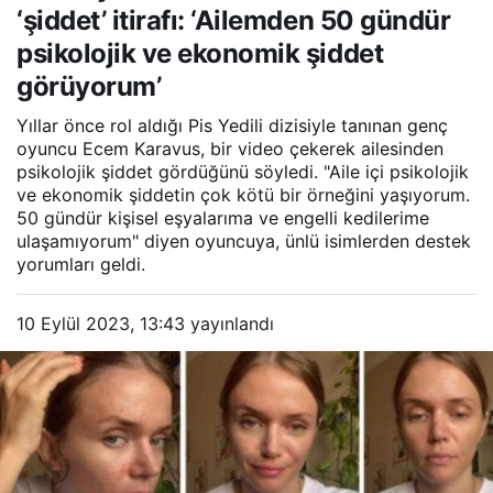
psikolojik ve ekonomik
‘şiddet’ itirafı: ‘Ailemden 50 gündür
şiddet görüyorum’
psikolojik ve ekonomik şiddet
görüyorum’
Yıllar önce rol aldığı Pis Yedili dizisiyle tanınan genç
oyuncu Ecem Karavus, bir video çekerek ailesinden
psikolojik şiddet gördüğünü söyledi. "Aile içi psikolojik
ve ekonomik şiddetin çok kötü bir örneğini yaşıyorum.
50 gündür kişisel eşyalarıma ve engelli kedilerime
ulaşamıyorum" diyen oyuncuya, ünlü isimlerden destek
yorumları geldi.
10 Eylül 2023, 13:43
yayınlandı