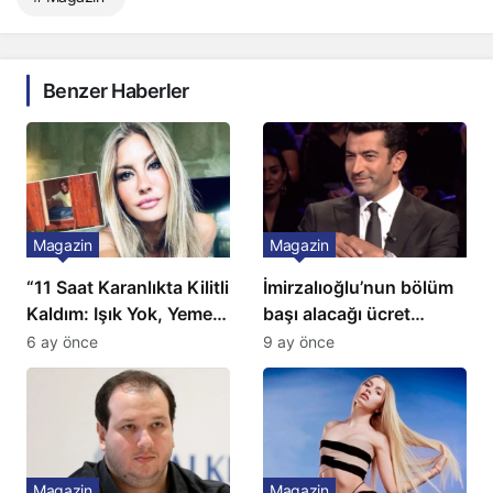
Benzer Haberler
Magazin
Magazin
“11 Saat Karanlıkta Kilitli
İmirzalıoğlu’nun bölüm
Kaldım: Işık Yok, Yemek
başı alacağı ücret
Yok, Tuvalet Yok!”
Türkiye’de bir ilk:
6 ay önce
9 ay önce
Çağla Şikel’den Şok
Gözünü 2 ilçeye dikti!
İtiraf
Magazin
Magazin