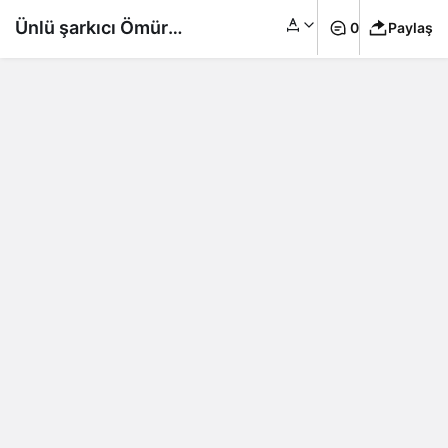
Ünlü şarkıcı Ömür
0
Paylaş
Gedik anneanne oldu