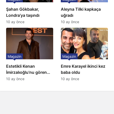
Şahan Gökbakar,
Aleyna Tilki kapkaça
Londra’ya taşındı
uğradı
10 ay önce
10 ay önce
Magazin
Magazin
Estetikli Kenan
Emre Karayel ikinci kez
İmirzalıoğlu’nu gören
baba oldu
tanıyamıyor: Son hali
10 ay önce
10 ay önce
şaşırttı