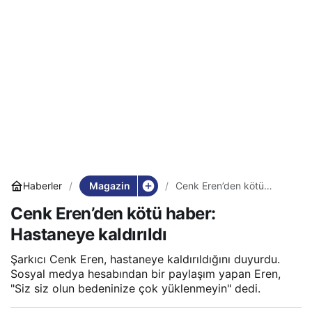
Magazin
Haberler
Cenk Eren’den kötü
haber: Hastaneye
Cenk Eren’den kötü haber:
kaldırıldı
Hastaneye kaldırıldı
Şarkıcı Cenk Eren, hastaneye kaldırıldığını duyurdu.
Sosyal medya hesabından bir paylaşım yapan Eren,
"Siz siz olun bedeninize çok yüklenmeyin" dedi.