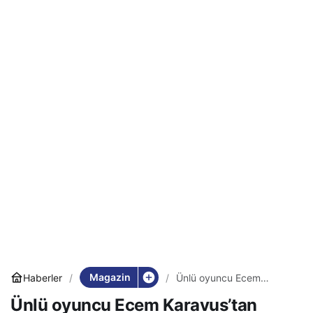
Magazin
Haberler
Ünlü oyuncu Ecem
Karavus’tan ‘şiddet’ itirafı:
Ünlü oyuncu Ecem Karavus’tan
‘Ailemden 50 gündür