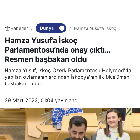
Dünya
Haberler
Hamza Yusuf’a İskoç
Parlamentosu’nda onay
Hamza Yusuf’a İskoç
çıktı… Resmen başbakan
oldu
Parlamentosu’nda onay çıktı…
Resmen başbakan oldu
Hamza Yusuf, İskoç Özerk Parlamentosu Holyrood'da
yapılan oylamanın ardından İskoçya'nın ilk Müslüman
başbakanı oldu.
29 Mart 2023, 01:04
yayınlandı