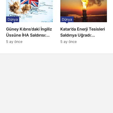
Dünya
Dünya
Güney Kıbrıs’daki İngiliz
Katar’da Enerji Tesisleri
Üssüne İHA Saldırısı:
Saldırıya Uğradı:
Patlama, Sirenler ve
Avrupa’da Doğalgaz
5 ay önce
5 ay önce
Alarm Durumu
Fiyatlarında Sert Artış