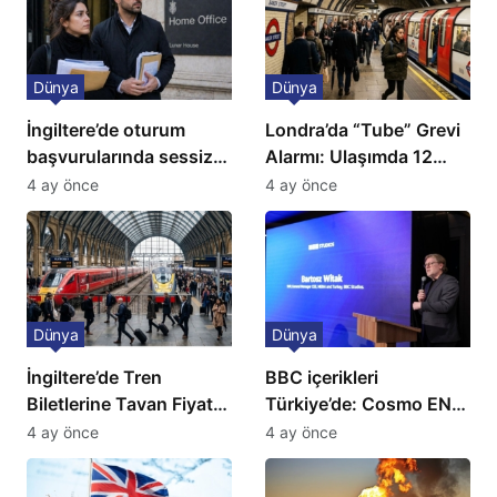
Dünya
Dünya
İngiltere’de oturum
Londra’da “Tube” Grevi
başvurularında sessiz
Alarmı: Ulaşımda 12
kriz: Büyükelçilikten
Günlük Kaos Kapıda
4 ay önce
4 ay önce
açıklama!
Dünya
Dünya
İngiltere’de Tren
BBC içerikleri
Biletlerine Tavan Fiyat:
Türkiye’de: Cosmo EN
Ulaşımda Yeni
ve BBC Player yayında
4 ay önce
4 ay önce
Düzenleme