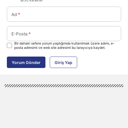
0
/30 karakter
Ad
*
E-Posta
*
Bir dahaki sefere yorum yaptığımda kullanılmak üzere adımı, e-
posta adresimi ve web site adresimi bu tarayıcıya kaydet.
Yorum Gönder
Giriş Yap