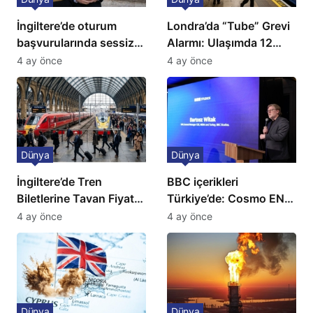
İngiltere’de oturum
Londra’da “Tube” Grevi
başvurularında sessiz
Alarmı: Ulaşımda 12
kriz: Büyükelçilikten
Günlük Kaos Kapıda
4 ay önce
4 ay önce
açıklama!
Dünya
Dünya
İngiltere’de Tren
BBC içerikleri
Biletlerine Tavan Fiyat:
Türkiye’de: Cosmo EN
Ulaşımda Yeni
ve BBC Player yayında
4 ay önce
4 ay önce
Düzenleme
Dünya
Dünya