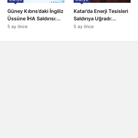
Güney Kıbrıs’daki İngiliz
Katar’da Enerji Tesisleri
Üssüne İHA Saldırısı:
Saldırıya Uğradı:
Patlama, Sirenler ve
Avrupa’da Doğalgaz
5 ay önce
5 ay önce
Alarm Durumu
Fiyatlarında Sert Artış