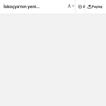
İskoçya’nın yeni
0
Paylaş
başbakanı müslüman