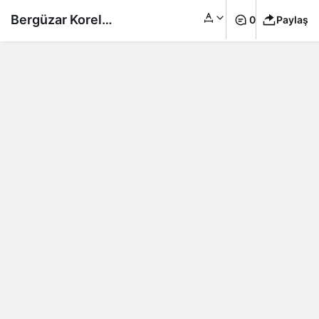
Bergüzar Korel
0
Paylaş
ergenlik fotoğrafını
‘Arkadaşlar üzgünüm’
diyerek paylaştı