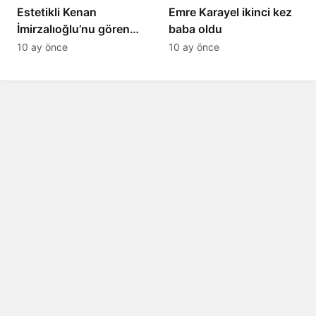
Estetikli Kenan
Emre Karayel ikinci kez
İmirzalıoğlu’nu gören
baba oldu
tanıyamıyor: Son hali
10 ay önce
10 ay önce
şaşırttı