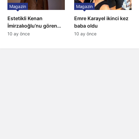
Magazin
Magazin
Estetikli Kenan
Emre Karayel ikinci kez
İmirzalıoğlu’nu gören
baba oldu
tanıyamıyor: Son hali
10 ay önce
10 ay önce
şaşırttı