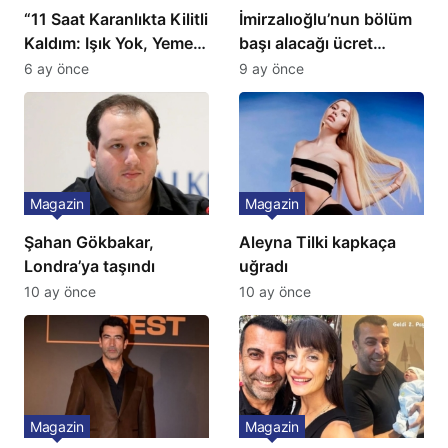
“11 Saat Karanlıkta Kilitli
İmirzalıoğlu’nun bölüm
Kaldım: Işık Yok, Yemek
başı alacağı ücret
Yok, Tuvalet Yok!”
Türkiye’de bir ilk:
6 ay önce
9 ay önce
Çağla Şikel’den Şok
Gözünü 2 ilçeye dikti!
İtiraf
Magazin
Magazin
Şahan Gökbakar,
Aleyna Tilki kapkaça
Londra’ya taşındı
uğradı
10 ay önce
10 ay önce
Magazin
Magazin