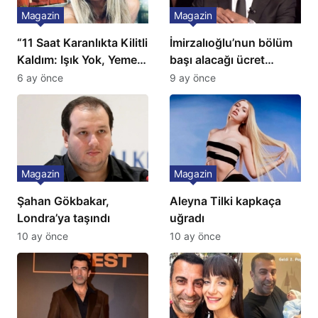
Magazin
Magazin
“11 Saat Karanlıkta Kilitli
İmirzalıoğlu’nun bölüm
Kaldım: Işık Yok, Yemek
başı alacağı ücret
Yok, Tuvalet Yok!”
Türkiye’de bir ilk:
6 ay önce
9 ay önce
Çağla Şikel’den Şok
Gözünü 2 ilçeye dikti!
İtiraf
Magazin
Magazin
Şahan Gökbakar,
Aleyna Tilki kapkaça
Londra’ya taşındı
uğradı
10 ay önce
10 ay önce