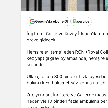
Google'da Abone Ol
İngiltere, Galler ve Kuzey İrlanda’da on b
greve gidecek.
Hemşireleri temsil eden RCN (Royal Colle
kez yaptığı grev oylamasında, hemşirel
kullandı.
Ülke çapında 300 binden fazla üyesi bu
bulunurken, hükümet söz konusu talebi
Öte yandan, İngiltere ve Galler’de maaş
nedeniyle 10 binden fazla ambulans person
greve gidecek.