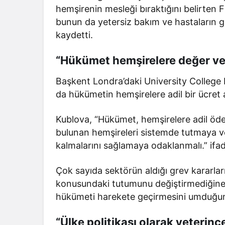
hemşirenin mesleği bıraktığını belirten Fl
bunun da yetersiz bakım ve hastaların gü
kaydetti.
“Hükümet hemşirelere değer ver
Başkent Londra’daki University Colleg
da hükümetin hemşirelere adil bir ücret a
Kublova, “Hükümet, hemşirelere adil öd
bulunan hemşireleri sistemde tutmaya v
kalmalarını sağlamaya odaklanmalı.” ifade
Çok sayıda sektörün aldığı grev kararla
konusundaki tutumunu değiştirmediğine 
hükümeti harekete geçirmesini umduğunu
“Ülke politikası olarak yeterinc