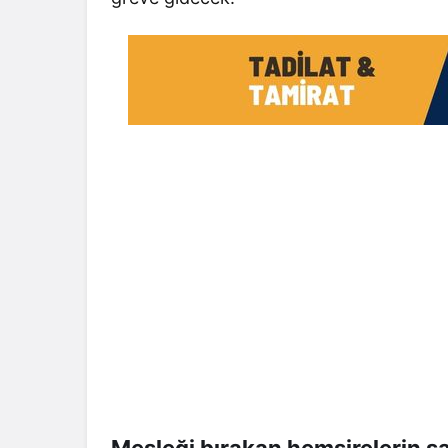
Mesleği bırakan hemşirelerin sa