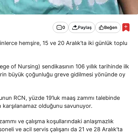
0
Paylaş
Beğen
inlerce hemşire, 15 ve 20 Aralık’ta iki günlük toplu
ge of Nursing) sendikasının 106 yıllık tarihinde ilk
erin büyük çoğunluğu greve gidilmesi yönünde oy
lunun RCN, yüzde 19’luk maaş zammı talebinde
n karşılanamaz olduğunu savunuyor.
 zammı ve çalışma koşullarındaki anlaşmazlık
eli ve acil servis çalışanı da 21 ve 28 Aralık’ta